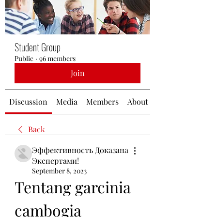
Student Group
Public
·
96 members
Join
Discussion
Media
Members
About
Back
Эффективность Доказана
Экспертами!
September 8, 2023
Tentang garcinia 
cambogia