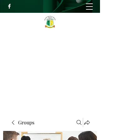
RELIEF HIGH ACADEMY
Faith, Knowledge and Power
info@reliefhighacademy.org
+233503429090
Get In Touch
Groups