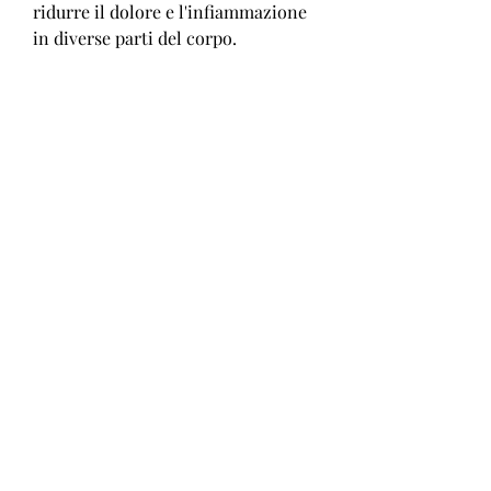
ridurre il dolore e l'infiammazione 
in diverse parti del corpo.
4. Migliorare la Digestione
Garcinia Cambogia può aiutare a 
migliorare la digestione e a ridurre 
i problemi di stitichezza.
Effetti Collaterali di Garcinia 
Cambogia