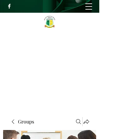
RELIEF HIGH ACADEMY
Faith, Knowledge and Power
info@reliefhighacademy.org
+233503429090
Get In Touch
Groups