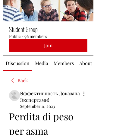
Student Group
Public
·
96 members
Join
Discussion
Media
Members
About
Back
Эффективность Доказана
Экспертами!
September 11, 2023
Perdita di peso 
per asma