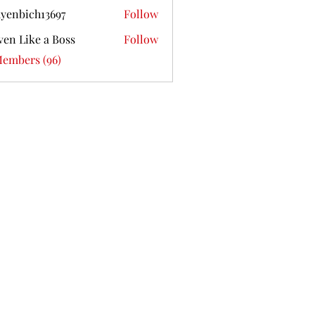
yenbich13697
Follow
ich13697
ven Like a Boss
Follow
Members (96)