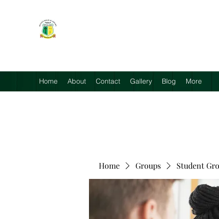
RELIEF HIGH ACADEMY
Faith, Knowledge and Power
Home
About
Contact
Gallery
Blog
More
Home
Groups
Student Gr