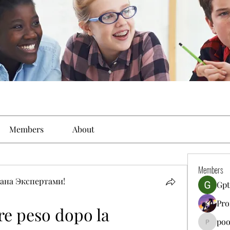
Members
About
Members
ана Экспертами!
Gpt
Pro
e peso dopo la 
poo
poojatya