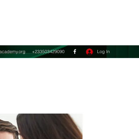
Get In Touch
ghacademy.org
+233503429090
Log In