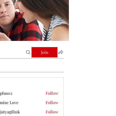
Join
plus02
Follow
mise Love
Follow
jatyagilink
Follow
gilink