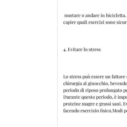
 nuotare o andare in bicicletta. È importante parlare con il proprio medico per 
capire quali esercizi sono sicuri
4. Evitare lo stress
Lo stress può essere un fattore
chirurgia al ginocchio, bevendo
periodo di riposo prolungato pe
Durante questo periodo, è impor
proteine magre e grassi sani. Ev
facendo esercizio fisico,Modi p