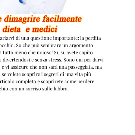
parlarvi di una questione importante: la perdita 
inocchio. So che può sembrare un argomento 
tutto meno che noioso! Sì, sì, avete capito 
 divertendosi e senza stress. Sono qui per darvi 
 e vi assicuro che non sarà una passeggiata, ma 
 volete scoprire i segreti di una vita più 
 articolo completo e scoprirete come perdere 
chio con un sorriso sulle labbra.