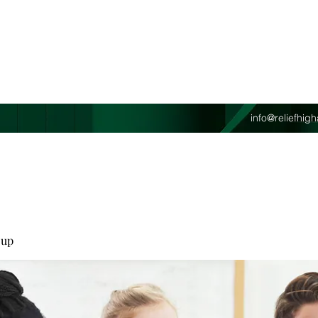
info@reliefhi
oup