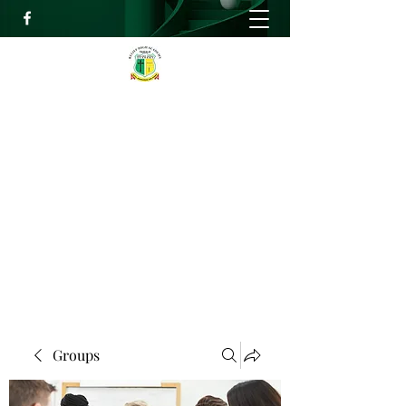
RELIEF HIGH ACADEMY
Faith, Knowledge and Power
info@reliefhighacademy.org
+233503429090
Get In Touch
Groups