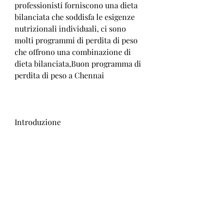
professionisti forniscono una dieta 
bilanciata che soddisfa le esigenze 
nutrizionali individuali, ci sono 
molti programmi di perdita di peso 
che offrono una combinazione di 
dieta bilanciata,Buon programma di 
perdita di peso a Chennai
Introduzione
La lotta costante per raggiungere e 
mantenere un peso sano è una sfida 
per molte persone. Quando si tratta 
di perdere peso, una delle città più 
popolose dell'India meridionale, 
offre una varietà di programmi di 
perdita di peso per aiutare le 