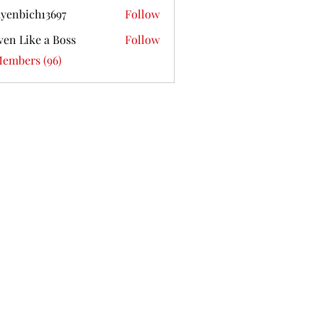
yenbich13697
Follow
ich13697
ven Like a Boss
Follow
Members (96)