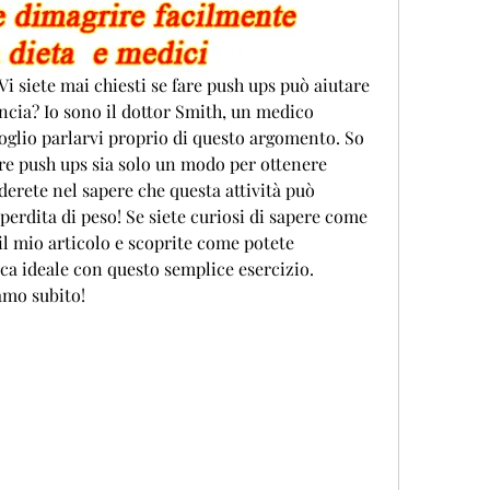
Vi siete mai chiesti se fare push ups può aiutare 
ancia? Io sono il dottor Smith, un medico 
voglio parlarvi proprio di questo argomento. So 
re push ups sia solo un modo per ottenere 
erete nel sapere che questa attività può 
perdita di peso! Se siete curiosi di sapere come 
il mio articolo e scoprite come potete 
ca ideale con questo semplice esercizio. 
amo subito!