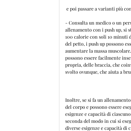
 e poi passare a varianti più co
- Consulta un medico o un pers
allenamento con i push up, si s
100 calorie con soli 10 minuti di
del petto, i push up possono es
aumentare la massa muscolare. B
possono essere facilmente inse
propria, delle braccia, che coi
svolto ovunque, che aiuta a br
Inoltre, se si fa un allenament
del corpo e possono essere esegu
esigenze e capacità di ciascuno.
seconda del modo in cui si eseg
diverse esigenze e capacità di 