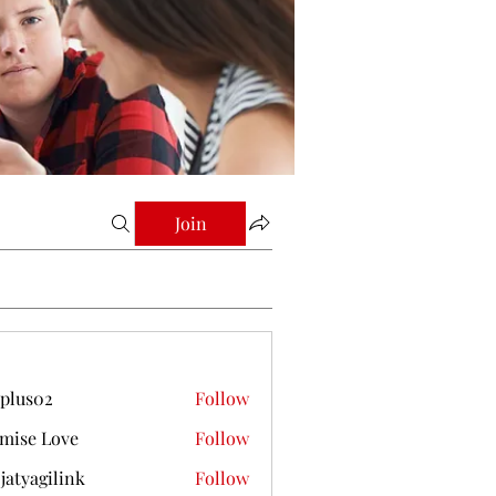
Join
plus02
Follow
mise Love
Follow
jatyagilink
Follow
gilink