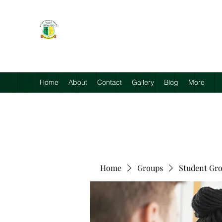
RELIEF HIGH ACADEMY
Faith, Knowledge and Power
Home
About
Contact
Gallery
Blog
More
Home
Groups
Student Gr