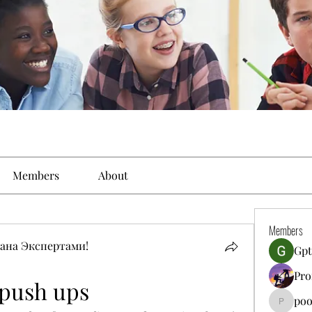
Members
About
Members
ана Экспертами!
Gpt
Pro
 push ups
poo
poojatya