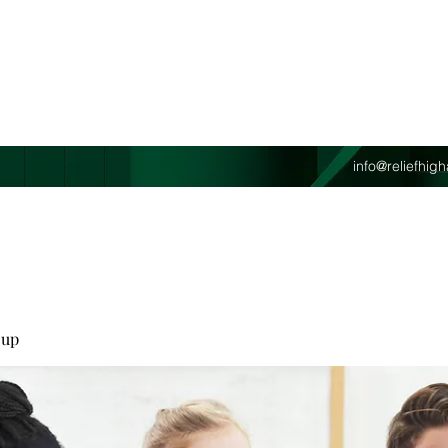
info@reliefhi
oup