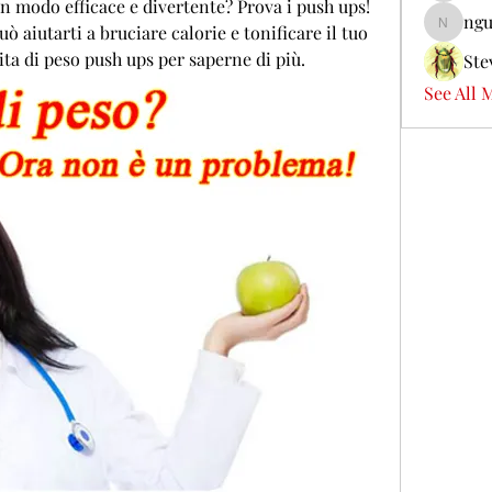
n modo efficace e divertente? Prova i push ups! 
ngu
 aiutarti a bruciare calorie e tonificare il tuo 
nguyenb
dita di peso push ups per saperne di più.
Ste
See All 