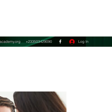
Get In Touch
ghacademy.org
+233503429090
Log In