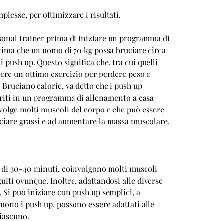
mplesse, per ottimizzare i risultati.
onal trainer prima di iniziare un programma di 
tima che un uomo di 70 kg possa bruciare circa 
 push up. Questo significa che, tra cui quelli 
sere un ottimo esercizio per perdere peso e 
ruciano calorie, va detto che i push up 
riti in un programma di allenamento a casa 
nvolge molti muscoli del corpo e che può essere 
uciare grassi e ad aumentare la massa muscolare.
o di 30-40 minuti, coinvolgono molti muscoli 
iti ovunque. Inoltre, adattandosi alle diverse 
 Si può iniziare con push up semplici, a 
uono i push up, possono essere adattati alle 
ciascuno.