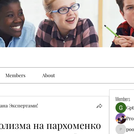
Members
About
Members
ана Экспертами!
Gpt
Pro
олизма на пархоменко
poo
poojatya