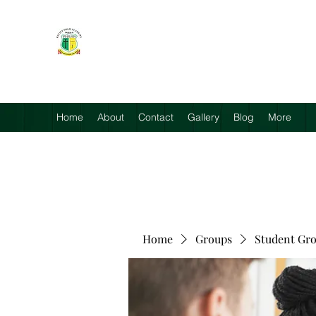
RELIEF HIGH ACADEMY
Faith, Knowledge and Power
Home
About
Contact
Gallery
Blog
More
Home
Groups
Student Gr