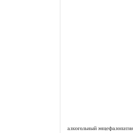
 алкогольный энцефалопатия и др. Для лечения алкоголизма необходимо 