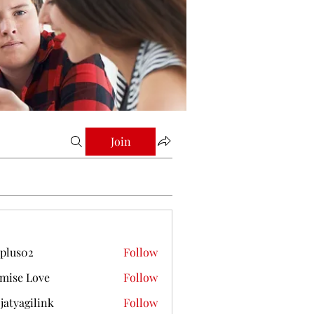
Join
plus02
Follow
mise Love
Follow
jatyagilink
Follow
gilink