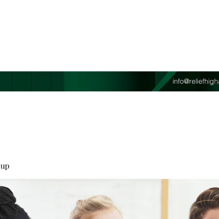
info@reliefhi
oup