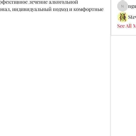
ффективное лечение алкогольной 
ngu
нал, индивидуальный подход и комфортные 
nguyenb
Ste
See All 