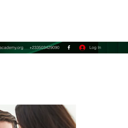
Get In Touch
ghacademy.org
+233503429090
Log In