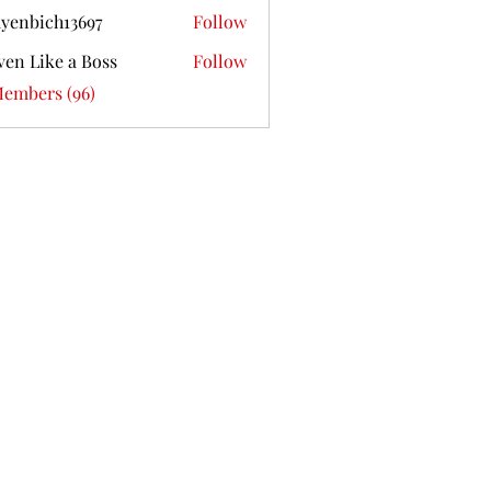
yenbich13697
Follow
ich13697
ven Like a Boss
Follow
Members (96)