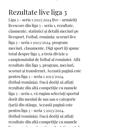
Rezultate live liga 3
Liga 3 - seria 1 2023/2024 live - urmăriți 
livescore din liga 3 - seria 1, rezultate, 
clasmente, statistici și detalii meciuri pe 
livesport. Fotbal, românia: scoruri live 
liga 3 - seria 1 2023/2024, program 
meciuri, clasamente. Digi sport îți spune 
totul despre liga 3, a treia divizie a 
campionatului de fotbal al româniei. Află 
rezultate din liga 3, program, meciuri, 
scoruri și transferuri. Această pagină este 
pentru liga 3 - seria 1 2023/2024, 
(fotbal/românia). Dacă doriți să aflați 
rezultate din altă competiție cu numele 
liga 3 - seria 1, vă rugăm selectați sportul 
dorit din meniul de sus sau o categorie 
(țară) din stânga. Această pagină este 
pentru liga 3 - seria 3 2023/2024, 
(fotbal/românia). Dacă doriți să aflați 
rezultate din altă competiție cu numele 