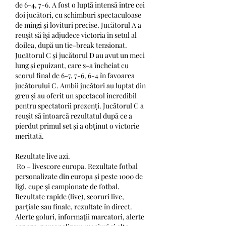
de 6-4, 7-6. A fost o luptă intensă între cei 
doi jucători, cu schimburi spectaculoase 
de mingi și lovituri precise. Jucătorul A a 
reușit să își adjudece victoria în setul al 
doilea, după un tie-break tensionat.
Jucătorul C și jucătorul D au avut un meci 
lung și epuizant, care s-a încheiat cu 
scorul final de 6-7, 7-6, 6-4 în favoarea 
jucătorului C. Ambii jucători au luptat din 
greu și au oferit un spectacol incredibil 
pentru spectatorii prezenți. Jucătorul C a 
reușit să întoarcă rezultatul după ce a 
pierdut primul set și a obținut o victorie 
meritată.
Rezultate live azi.
 Ro – livescore europa. Rezultate fotbal 
personalizate din europa și peste 1000 de 
ligi, cupe şi campionate de fotbal. 
Rezultate rapide (live), scoruri live, 
parţiale sau finale, rezultate în direct. 
Alerte goluri, informaţii marcatori, alerte 