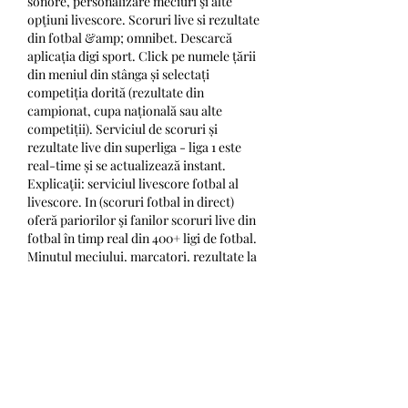
sonore, personalizare meciuri şi alte 
opţiuni livescore. Scoruri live si rezultate 
din fotbal &amp; omnibet. Descarcă 
aplicația digi sport. Click pe numele țării 
din meniul din stânga și selectați 
competiția dorită (rezultate din 
campionat, cupa națională sau alte 
competiții). Serviciul de scoruri și 
rezultate live din superliga - liga 1 este 
real-time și se actualizează instant. 
Explicaţii: serviciul livescore fotbal al 
livescore. In (scoruri fotbal in direct) 
oferă pariorilor şi fanilor scoruri live din 
fotbal în timp real din 400+ ligi de fotbal. 
Minutul meciului, marcatori, rezultate la 
pauză şi alte informaţii utile live. Fotbal 
livescore te ţine informat cu cel mai 
complet servciu livescore! 
Scoruri și actualizări în timp real. 
Rezultate live scotia.
1. Rezultatele meciurilor în timp real. 
Rezultate live liga 2.
Pe această pagină veți găsi rezultatele 