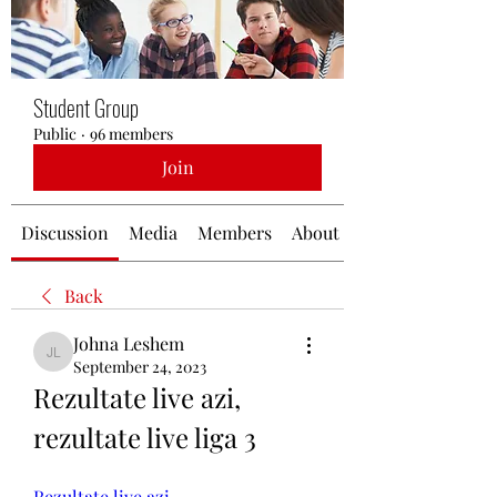
Student Group
Public
·
96 members
Join
Discussion
Media
Members
About
Back
Johna Leshem
Johna Leshem
September 24, 2023
Rezultate live azi, 
rezultate live liga 3
Rezultate live azi