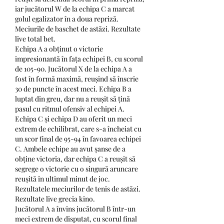
iar jucătorul W de la echipa C a marcat 
golul egalizator în a doua repriză.
Meciurile de baschet de astăzi. Rezultate 
live total bet.
Echipa A a obținut o victorie 
impresionantă în fața echipei B, cu scorul 
de 105-90. Jucătorul X de la echipa A a 
fost în formă maximă, reușind să înscrie 
30 de puncte în acest meci. Echipa B a 
luptat din greu, dar nu a reușit să țină 
pasul cu ritmul ofensiv al echipei A.
Echipa C și echipa D au oferit un meci 
extrem de echilibrat, care s-a încheiat cu 
un scor final de 95-94 în favoarea echipei 
C. Ambele echipe au avut șanse de a 
obține victoria, dar echipa C a reușit să 
segrege o victorie cu o singură aruncare 
reușită în ultimul minut de joc.
Rezultatele meciurilor de tenis de astăzi. 
Rezultate live grecia kino.
Jucătorul A a învins jucătorul B într-un 
meci extrem de disputat, cu scorul final 