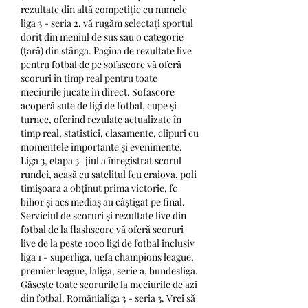
rezultate din altă competiție cu numele 
liga 3 - seria 2, vă rugăm selectați sportul 
dorit din meniul de sus sau o categorie 
(țară) din stânga. Pagina de rezultate live 
pentru fotbal de pe sofascore vă oferă 
scoruri în timp real pentru toate 
meciurile jucate în direct. Sofascore 
acoperă sute de ligi de fotbal, cupe și 
turnee, oferind rezulate actualizate în 
timp real, statistici, clasamente, clipuri cu 
momentele importante și evenimente. 
Liga 3, etapa 3 | jiul a înregistrat scorul 
rundei, acasă cu satelitul fcu craiova, poli 
timișoara a obținut prima victorie, fc 
bihor și acs mediaș au câștigat pe final. 
Serviciul de scoruri și rezultate live din 
fotbal de la flashscore vă oferă scoruri 
live de la peste 1000 ligi de fotbal inclusiv 
liga 1 - superliga, uefa champions league, 
premier league, laliga, serie a, bundesliga. 
Găsește toate scorurile la meciurile de azi 
din fotbal. Românialiga 3 - seria 3. Vrei să 