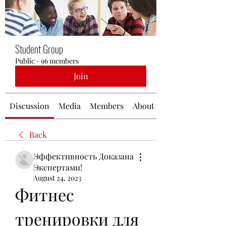
Student Group
Public
·
96 members
Join
Discussion
Media
Members
About
Back
Эффективность Доказана
Экспертами!
August 24, 2023
Фитнес 
тренировки для 