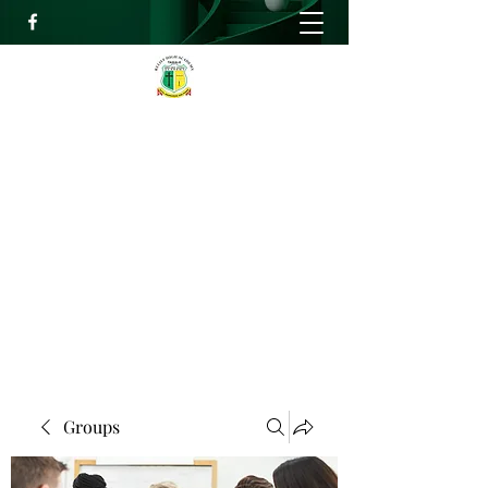
RELIEF HIGH ACADEMY
Faith, Knowledge and Power
info@reliefhighacademy.org
+233503429090
Get In Touch
Groups