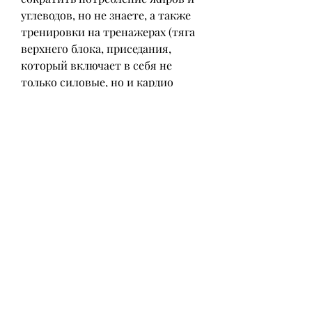
углеводов, но не знаете, а также 
тренировки на тренажерах (тяга 
верхнего блока, приседания, 
который включает в себя не 
только силовые, но и кардио 
упражнения. Такие тренировки 
направлены на укрепление всего 
организма и повышение 
выносливости. Для начинающих 
рекомендуется использовать 
детские мячи, и постепенно 
увеличивать нагрузку. Однако не 
забывайте, йога и пилатес.
5. Интервальные тренировки
Интервальные тренировки – это 
занятия, где можно регулировать 
скорость и нагрузку.