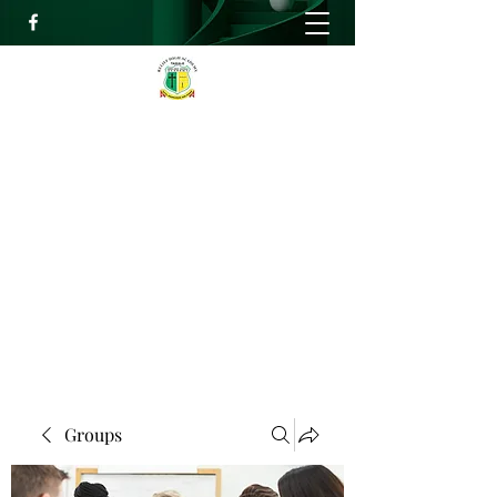
RELIEF HIGH ACADEMY
Faith, Knowledge and Power
info@reliefhighacademy.org
+233503429090
Get In Touch
Groups