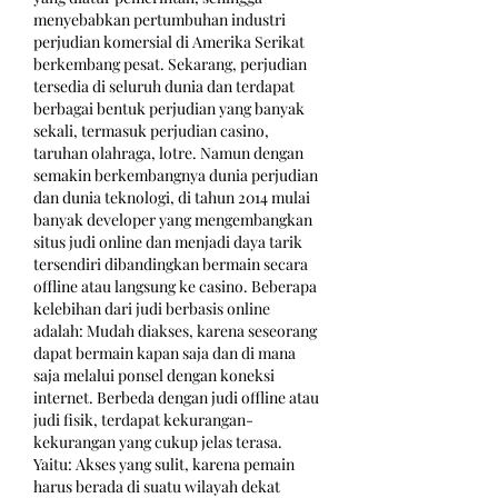
menyebabkan pertumbuhan industri 
perjudian komersial di Amerika Serikat 
berkembang pesat. Sekarang, perjudian 
tersedia di seluruh dunia dan terdapat 
berbagai bentuk perjudian yang banyak 
sekali, termasuk perjudian casino, 
taruhan olahraga, lotre. Namun dengan 
semakin berkembangnya dunia perjudian 
dan dunia teknologi, di tahun 2014 mulai 
banyak developer yang mengembangkan 
situs judi online dan menjadi daya tarik 
tersendiri dibandingkan bermain secara 
offline atau langsung ke casino. Beberapa 
kelebihan dari judi berbasis online 
adalah: Mudah diakses, karena seseorang 
dapat bermain kapan saja dan di mana 
saja melalui ponsel dengan koneksi 
internet. Berbeda dengan judi offline atau 
judi fisik, terdapat kekurangan-
kekurangan yang cukup jelas terasa. 
Yaitu: Akses yang sulit, karena pemain 
harus berada di suatu wilayah dekat 