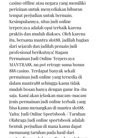
casino offline atau negara yang memiliki 
perizinan untuk menyediakan hiburan 
tempat perjudian untuk bermain. 
Kesimpulannya, situs judi online 
terpercaya adalah opsi terbaik karena 
praktis dan mudah diakses. Oleh karena 
itu, bersama mantra slot88, jadilah bagian 
dari sejarah dan jadilah pemain judi 
profesional berikutnya! Ragam 
Permainan Judi Online Terpercaya 
MANTRA88, nu pot retrage suma bonus 
888 casino. Terdapat banyak sekali 
permainan judi online yang tersedia di 
dalam mantra88 sehingga kamu tidak 
mudah bosan hanya dengan game itu-itu 
saja. Kami akan jelaskan macam-macam 
jenis permainan judi online terbaik yang 
bisa kamu menangkan di mantra slot88. 
Yaitu: Judi Online Sportsbook / Taruhan 
Olahraga Judi online sportsbook adalah 
bentuk perjudian di mana kamu dapat 
memasang taruhan pada hasil dari 