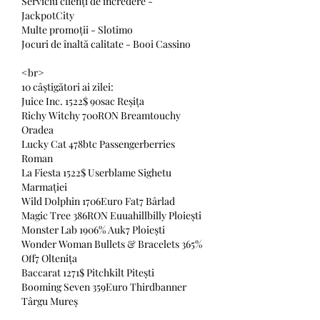
Serviciu clienți de încredere - 
JackpotCity
Multe promoții - Slotimo
Jocuri de înaltă calitate - Booi Cassino
<br>
10 câștigători ai zilei:
Juice Inc. 1522$ 90sac Reșița 
Richy Witchy 700RON Breamtouchy 
Oradea 
Lucky Cat 478btc Passengerberries 
Roman 
La Fiesta 1522$ Userblame Sighetu 
Marmației 
Wild Dolphin 1706Euro Fat7 Bârlad 
Magic Tree 386RON Euuahillbilly Ploiești 
Monster Lab 1906% Auk7 Ploiești 
Wonder Woman Bullets & Bracelets 365% 
Off7 Oltenița 
Baccarat 1271$ Pitchkilt Pitești 
Booming Seven 359Euro Thirdbanner 
Târgu Mureș 