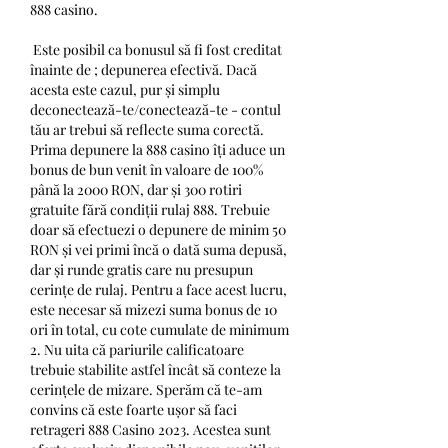
888 casino.
 Este posibil ca bonusul să fi fost creditat 
înainte de ; depunerea efectivă. Dacă 
acesta este cazul, pur și simplu 
deconectează-te/conectează-te - contul 
tău ar trebui să reflecte suma corectă. 
Prima depunere la 888 casino îți aduce un 
bonus de bun venit în valoare de 100% 
până la 2000 RON, dar și 300 rotiri 
gratuite fără condiții rulaj 888. Trebuie 
doar să efectuezi o depunere de minim 50 
RON și vei primi încă o dată suma depusă, 
dar și runde gratis care nu presupun 
cerințe de rulaj. Pentru a face acest lucru, 
este necesar să mizezi suma bonus de 10 
ori în total, cu cote cumulate de minimum 
2. Nu uita că pariurile calificatoare 
trebuie stabilite astfel încât să conteze la 
cerințele de mizare. Sperăm că te-am 
convins că este foarte ușor să faci 
retrageri 888 Casino 2023. Acestea sunt 