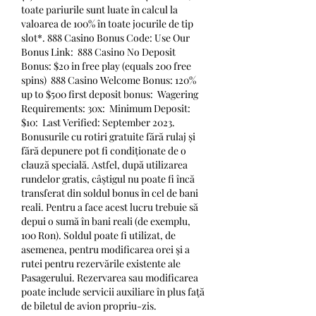
toate pariurile sunt luate în calcul la 
valoarea de 100% în toate jocurile de tip 
slot*. 888 Casino Bonus Code: Use Our 
Bonus Link:  888 Casino No Deposit 
Bonus: $20 in free play (equals 200 free 
spins)  888 Casino Welcome Bonus: 120% 
up to $500 first deposit bonus:  Wagering 
Requirements: 30x:  Minimum Deposit: 
$10:  Last Verified: September 2023. 
Bonusurile cu rotiri gratuite fără rulaj și 
fără depunere pot fi condiționate de o 
clauză specială. Astfel, după utilizarea 
rundelor gratis, câștigul nu poate fi încă 
transferat din soldul bonus în cel de bani 
reali. Pentru a face acest lucru trebuie să 
depui o sumă în bani reali (de exemplu, 
100 Ron). Soldul poate fi utilizat, de 
asemenea, pentru modificarea orei şi a 
rutei pentru rezervările existente ale 
Pasagerului. Rezervarea sau modificarea 
poate include servicii auxiliare în plus faţă 
de biletul de avion propriu-zis. 