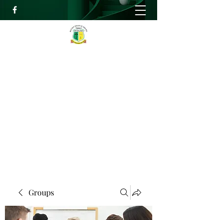
RELIEF HIGH ACADEMY
Faith, Knowledge and Power
info@reliefhighacademy.org
+233503429090
Get In Touch
Groups