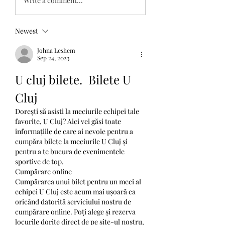
Write a comment...
Newest
Johna Leshem
Sep 24, 2023
U cluj bilete.  Bilete U 
Cluj 
Dorești să asisti la meciurile echipei tale 
favorite, U Cluj? Aici vei găsi toate 
informațiile de care ai nevoie pentru a 
cumpăra bilete la meciurile U Cluj și 
pentru a te bucura de evenimentele 
sportive de top.
Cumpărare online
Cumpărarea unui bilet pentru un meci al 
echipei U Cluj este acum mai ușoară ca 
oricând datorită serviciului nostru de 
cumpărare online. Poți alege și rezerva 
locurile dorite direct de pe site-ul nostru, 