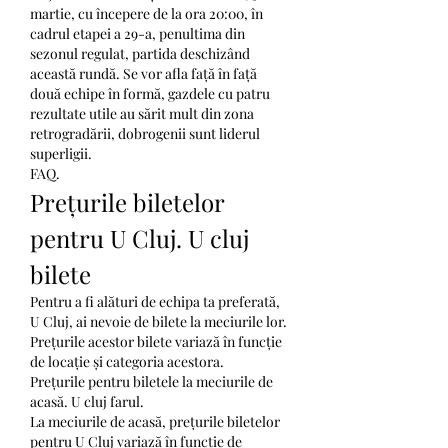
martie, cu începere de la ora 20:00, în 
cadrul etapei a 29-a, penultima din 
sezonul regulat, partida deschizând 
această rundă. Se vor afla față în față 
două echipe în formă, gazdele cu patru 
rezultate utile au sărit mult din zona 
retrogradării, dobrogenii sunt liderul 
superligii. 
FAQ.
Prețurile biletelor 
pentru U Cluj. U cluj 
bilete
Pentru a fi alături de echipa ta preferată, 
U Cluj, ai nevoie de bilete la meciurile lor. 
Prețurile acestor bilete variază în funcție 
de locație și categoria acestora.
Prețurile pentru biletele la meciurile de 
acasă. U cluj farul.
La meciurile de acasă, prețurile biletelor 
pentru U Cluj variază în funcție de 