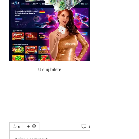
U cluj bilete
1
0