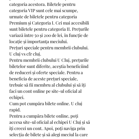
categoria acestora. Biletele pentru 
categoria VIP sunt cele mai scumpe, 
urmate de biletele pentru categoria 
Premium și Categoria I. Cei mai accesibili 
sunt biletele pentru categoria II. Prețurile 
variază între 50 și 200 de lei, în funcție de 
locație și importanța meciului.
Prețuri speciale pentru membrii clubului. 
U cluj vs cfr cluj.
Pentru membrii clubului U Cluj, prețurile 
biletelor sunt diferite, aceștia beneficiind 
de reduceri și oferte speciale. Pentru a 
beneficia de aceste prețuri speciale, 
trebuie să fii membru al clubului și să îți 
faci un cont online pe site-ul oficial al 
echipei.
Cum pot cumpăra bilete online. U cluj 
rapid.
Pentru a cumpăra bilete online, poți 
accesa site-ul oficial al echipei U Cluj și să 
îți creezi un cont. Apoi, poți naviga prin 
selecția de bilete și să alegi meciul la care 