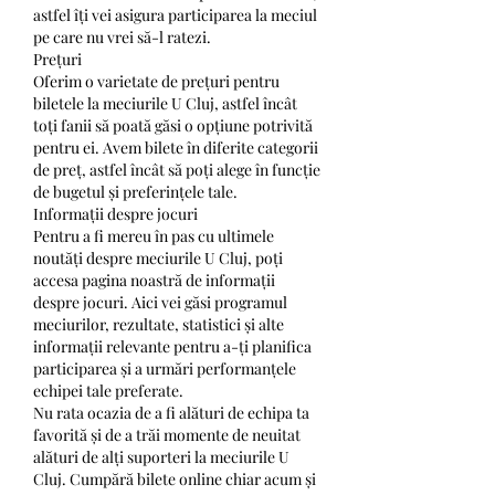
astfel îți vei asigura participarea la meciul 
pe care nu vrei să-l ratezi.
Prețuri
Oferim o varietate de prețuri pentru 
biletele la meciurile U Cluj, astfel încât 
toți fanii să poată găsi o opțiune potrivită 
pentru ei. Avem bilete în diferite categorii 
de preț, astfel încât să poți alege în funcție 
de bugetul și preferințele tale.
Informații despre jocuri
Pentru a fi mereu în pas cu ultimele 
noutăți despre meciurile U Cluj, poți 
accesa pagina noastră de informații 
despre jocuri. Aici vei găsi programul 
meciurilor, rezultate, statistici și alte 
informații relevante pentru a-ți planifica 
participarea și a urmări performanțele 
echipei tale preferate.
Nu rata ocazia de a fi alături de echipa ta 
favorită și de a trăi momente de neuitat 
alături de alți suporteri la meciurile U 
Cluj. Cumpără bilete online chiar acum și 