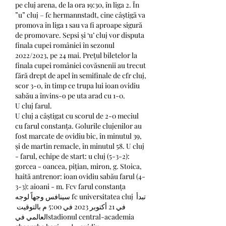
pe cluj arena, de la ora 19:30, în liga 2. În 
”u” cluj – fc hermannstadt, cine câștigă va 
promova în liga 1 sau va fi aproape sigură 
de promovare. Sepsi și ‘u’ cluj vor disputa 
finala cupei româniei în sezonul 
2022/2023, pe 24 mai. Preţul biletelor la 
finala cupei româniei covăsnenii au trecut 
fără drept de apel în semifinale de cfr cluj, 
scor 3-0, în timp ce trupa lui ioan ovidiu 
sabău a învins-o pe uta arad cu 1-0. 
U cluj farul.
U cluj a câștigat cu scorul de 2-0 meciul 
cu farul constanța. Golurile clujenilor au 
fost marcate de ovidiu bic, în minutul 39, 
și de martin remacle, în minutul 58. U cluj 
- farul, echipe de start: u cluj (5-3-2): 
gorcea - oancea, pițian, miron, g. Stoica, 
haită antrenor: ioan ovidiu sabău farul (4-
3-3): aioani - m. Fcv farul constanța 
سينافس وجهاً لوجه fc universitatea cluj تبدأ 
في 21 أكتوبر 2023 في 5:00 م بالتوقيت 
العالمي فيstadionul central-academia 