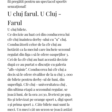
fii pregătit pentru un spectacol sportiv 
senzațional!
U cluj farul. U Cluj - 
Farul
U cluj bilete.
Ce decizie au luat cei din conducerea lui 
cfr cluj înaintea derby-ului cu ”u” cluj. 
Conducătorii celor de la cfr cluj au 
hotărât ca la meciul care încheie sezonul 
regulat din liga 1 să le ofere oaspeților 3. 
Cei de la cfr cluj au luat această decizie 
după ce au purtat o discuție cu galeria 
”alb-vișinie”. Conducerea lui cfr cluj a 
decis să le ofere rivalilor de la u cluj 3. 000 
de bilete pentru derby-ul de luni, din 
superligă. Cfr cluj - universitatea cluj , 
din ultima etapă a sezonului regular, se 
joacă luni, de la ora 20:30, livetext pe gsp. 
Ro și televizat pe orange sport 1, digi sport 
1 și prima sport 2. Câte bilete mai sunt la 
meci. Un meci cât un sezon se joacă astăzi 