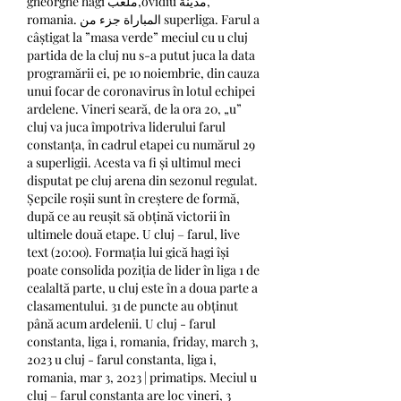
gheorghe hagi ملعب,ovidiu مدينة, 
romania. المباراة جزء من superliga. Farul a 
câștigat la ”masa verde” meciul cu u cluj 
partida de la cluj nu s-a putut juca la data 
programării ei, pe 10 noiembrie, din cauza 
unui focar de coronavirus în lotul echipei 
ardelene. Vineri seară, de la ora 20, „u” 
cluj va juca împotriva liderului farul 
constanța, în cadrul etapei cu numărul 29 
a superligii. Acesta va fi și ultimul meci 
disputat pe cluj arena din sezonul regulat. 
Șepcile roșii sunt în creștere de formă, 
după ce au reușit să obțină victorii în 
ultimele două etape. U cluj – farul, live 
text (20:00). Formația lui gică hagi își 
poate consolida poziția de lider în liga 1 de 
cealaltă parte, u cluj este în a doua parte a 
clasamentului. 31 de puncte au obținut 
până acum ardelenii. U cluj - farul 
constanta, liga i, romania, friday, march 3, 
2023 u cluj - farul constanta, liga i, 
romania, mar 3, 2023 | primatips. Meciul u 
cluj – farul constanța are loc vineri, 3 