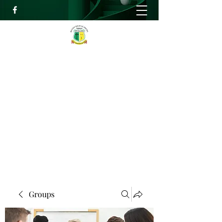
RELIEF HIGH ACADEMY
Faith, Knowledge and Power
info@reliefhighacademy.org
+233503429090
Get In Touch
Groups