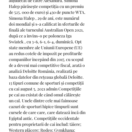
adjudecat de către Alexandra. Simona 
Halep părăsește competiția cu un premiu 
de 525. 000 de euro) şi 430 de puncte WTA. 
Simona Halep , 29 de ani, este numărul 
doi mondial și s-a calificat în sferturile de 
finală ale turneului Australian Open 2021, 
după ce a învins-o pe poloneza Iga 
Swiatek , cu 3-6, 6-1, 6-4, duminică. Opt 
state membre ale Uniunii Europene (UE) 
au redus cotele de impozit pe profiturile 
companiilor începând din 2017, cu scopul 
de a deveni mai competitive fiscal, arată o 
analiză Deloitte România, realizată pe 
baza datelor din rețeaua globală Deloitte. 
13 tipuri comune de sporturi și competiții 
cu cai august 5, 2021 admin Competițiile 
pe cai au existat de când omul călărește 
un cal. Unele dintre cele mai faimoase 
cazuri de sporturi hipice timpurii sunt 
cursele de care care, care datează încă din 
Egiptul antic. Competițiile occidentale 
pentru proprietarii de cai includ: tăiere; 
Western plăcere; Rodeo; Gymkhana; 