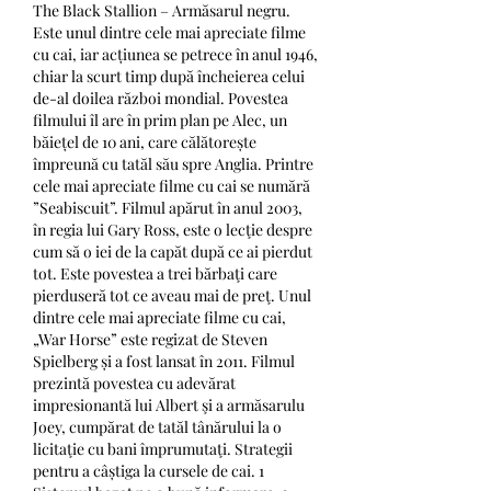
The Black Stallion – Armăsarul negru. 
Este unul dintre cele mai apreciate filme 
cu cai, iar acțiunea se petrece în anul 1946, 
chiar la scurt timp după încheierea celui 
de-al doilea război mondial. Povestea 
filmului îl are în prim plan pe Alec, un 
băiețel de 10 ani, care călătorește 
împreună cu tatăl său spre Anglia. Printre 
cele mai apreciate filme cu cai se numără 
”Seabiscuit”. Filmul apărut în anul 2003, 
în regia lui Gary Ross, este o lecţie despre 
cum să o iei de la capăt după ce ai pierdut 
tot. Este povestea a trei bărbaţi care 
pierduseră tot ce aveau mai de preţ. Unul 
dintre cele mai apreciate filme cu cai, 
„War Horse” este regizat de Steven 
Spielberg și a fost lansat în 2011. Filmul 
prezintă povestea cu adevărat 
impresionantă lui Albert şi a armăsarulu 
Joey, cumpărat de tatăl tânărului la o 
licitaţie cu bani împrumutaţi. Strategii 
pentru a câștiga la cursele de cai. 1 