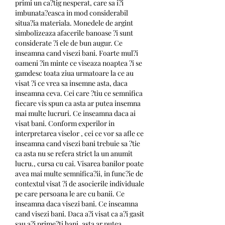
primi un ca?tig nesperat, care sa i?i 
imbunata?easca in mod considerabil 
situa?ia materiala. Monedele de argint 
simbolizeaza afacerile banoase ?i sunt 
considerate ?i ele de bun augur. Ce 
inseamna cand visezi bani. Foarte mul?i 
oameni ?in minte ce viseaza noaptea ?i se 
gamdesc toata ziua urmatoare la ce au 
visat ?i ce vrea sa insemne asta, daca 
inseamna ceva. Cei care ?tiu ce semnifica 
fiecare vis spun ca asta ar putea insemna 
mai multe lucruri. Ce inseamna daca ai 
visat bani. Conform experilor in 
interpretarea viselor , cei ce vor sa afle ce 
inseamna cand visezi bani trebuie sa ?tie 
ca asta nu se refera strict la un anumit 
lucru., cursa cu cai. Visarea banilor poate 
avea mai multe semnifica?ii, in func?ie de 
contextul visat ?i de asocierile individuale 
pe care persoana le are cu banii. Ce 
inseamna daca visezi bani. Ce inseamna 
cand visezi bani. Daca a?i visat ca a?i gasit 
sau a?i prime?ti bani, asta ar putea 