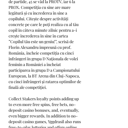
de partide, 45 se văd la PROTV, iar 6 la 
PROX. Competiția cu sine are mare 
legătură și cu încrederea în sine a 
copilului. Citește despre activități 
concrete pe care le poți realiza cu al tău 
copil în câteva minute zilnic pentru a-i 
crește încrederea în sine în cartea 
”Copilul tău este un geniu!”, scrisă de 
Florin Alexandru împreună cu prof. 
România, încheie competiția cu cinci 
înfrângeri în grupa D Naţionala de volei 
feminin a României a încheiat 
participarea în grupa D a Campionatului 
European, la BT Arena din Cluj-Napoca, 
cu cinci înfrângeri şi ratarea optimilor de 
finală ale competiţiei. 
Collect Stakers loyalty points adding up 
to even more free spins, free bets, no-
deposit casino bonuses, and, eventually, 
even bigger rewards. In addition to no-
deposit casino games, Yggdrasil also runs 
free-to-play lotteries and offers online 