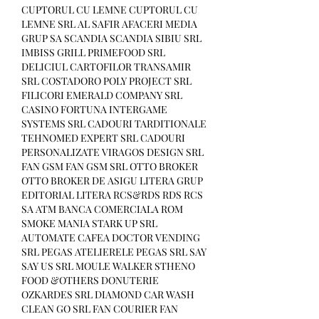
CUPTORUL CU LEMNE CUPTORUL CU 
LEMNE SRL AL SAFIR AFACERI MEDIA 
GRUP SA SCANDIA SCANDIA SIBIU SRL 
IMBISS GRILL PRIMEFOOD SRL 
DELICIUL CARTOFILOR TRANSAMIR 
SRL COSTADORO POLY PROJECT SRL 
FILICORI EMERALD COMPANY SRL 
CASINO FORTUNA INTERGAME 
SYSTEMS SRL CADOURI TARDITIONALE 
TEHNOMED EXPERT SRL CADOURI 
PERSONALIZATE VIRAGOS DESIGN SRL 
FAN GSM FAN GSM SRL OTTO BROKER 
OTTO BROKER DE ASIGU LITERA GRUP 
EDITORIAL LITERA RCS&RDS RDS RCS 
SA ATM BANCA COMERCIALA ROM 
SMOKE MANIA STARK UP SRL 
AUTOMATE CAFEA DOCTOR VENDING 
SRL PEGAS ATELIERELE PEGAS SRL SAY 
SAY US SRL MOULE WALKER STHENO 
FOOD &OTHERS DONUTERIE 
OZKARDES SRL DIAMOND CAR WASH 
CLEAN GO SRL FAN COURIER FAN 