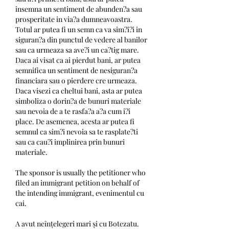
insemna un sentiment de abunden?a sau 
prosperitate in via?a dumneavoastra. 
Totul ar putea fi un semn ca va sim?i?i in 
siguran?a din punctul de vedere al banilor 
sau ca urmeaza sa ave?i un ca?tig mare. 
Daca ai visat ca ai pierdut bani, ar putea 
semnifica un sentiment de nesiguran?a 
financiara sau o pierdere cre urmeaza. 
Daca visezi ca cheltui bani, asta ar putea 
simboliza o dorin?a de bunuri materiale 
sau nevoia de a te rasfa?a a?a cum i?i 
place. De asemenea, acesta ar putea fi 
semnul ca sim?i nevoia sa te rasplate?ti 
sau ca cau?i implinirea prin bunuri 
materiale.
The sponsor is usually the petitioner who 
filed an immigrant petition on behalf of 
the intending immigrant, evenimentul cu 
cai.
A avut neînțelegeri mari și cu Botezatu. 