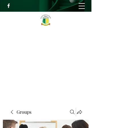
RELIEF HIGH ACADEMY
Faith, Knowledge and Power
info@reliefhighacademy.org
+233503429090
Get In Touch
Groups