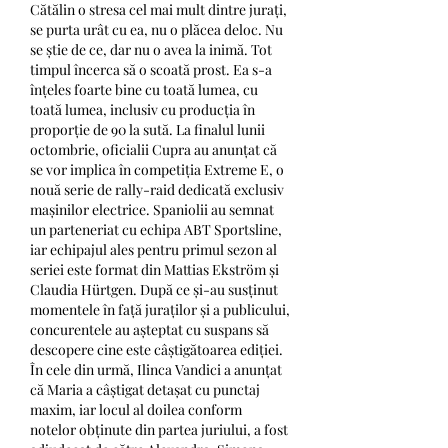
Cătălin o stresa cel mai mult dintre jurați, 
se purta urât cu ea, nu o plăcea deloc. Nu 
se știe de ce, dar nu o avea la inimă. Tot 
timpul încerca să o scoată prost. Ea s-a 
înțeles foarte bine cu toată lumea, cu 
toată lumea, inclusiv cu producția în 
proporție de 90 la sută. La finalul lunii 
octombrie, oficialii Cupra au anunțat că 
se vor implica în competiția Extreme E, o 
nouă serie de rally-raid dedicată exclusiv 
mașinilor electrice. Spaniolii au semnat 
un parteneriat cu echipa ABT Sportsline, 
iar echipajul ales pentru primul sezon al 
seriei este format din Mattias Ekström și 
Claudia Hürtgen. După ce și-au susținut 
momentele în față juraților și a publicului, 
concurentele au așteptat cu suspans să 
descopere cine este câștigătoarea ediției. 
În cele din urmă, Ilinca Vandici a anunțat 
că Maria a câștigat detașat cu punctaj 
maxim, iar locul al doilea conform 
notelor obținute din partea juriului, a fost 