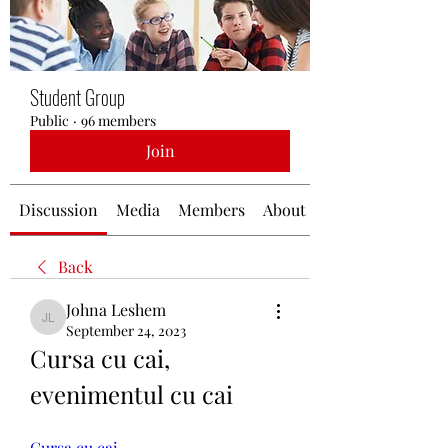
Student Group
Public
·
96 members
Join
Discussion
Media
Members
About
Back
Johna Leshem
Johna Leshem
September 24, 2023
Cursa cu cai, 
evenimentul cu cai
Cursa cu cai