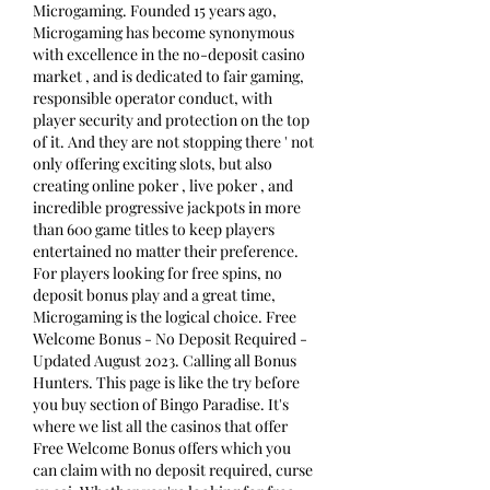
Microgaming. Founded 15 years ago, 
Microgaming has become synonymous 
with excellence in the no-deposit casino 
market , and is dedicated to fair gaming, 
responsible operator conduct, with 
player security and protection on the top 
of it. And they are not stopping there ' not 
only offering exciting slots, but also 
creating online poker , live poker , and 
incredible progressive jackpots in more 
than 600 game titles to keep players 
entertained no matter their preference. 
For players looking for free spins, no 
deposit bonus play and a great time, 
Microgaming is the logical choice. Free 
Welcome Bonus - No Deposit Required - 
Updated August 2023. Calling all Bonus 
Hunters. This page is like the try before 
you buy section of Bingo Paradise. It's 
where we list all the casinos that offer 
Free Welcome Bonus offers which you 
can claim with no deposit required, curse 