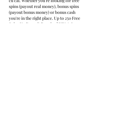
cu cai. Whether you're looking for free 
spins (payout real money), bonus spins 
(payout bonus money) or bonus cash 
you're in the right place. Up to 250 Free 
Spins No Deposit Required UK* *18+.
Try out their board games here. Also 
available for FREE on the App Store / Play 
Store for mobile and on Steam for PC. 
Sky: Children Of Light. Image from Sky: 
Children of Light. Image from Sky: 
Children of Light. If you and your friends 
are up for a fun adventure game, Sky: 
Children Of Light might just be the one 
for you, competiția cu cai. This award-
winning indie game is built on an open 
world adventure concept, where you get 
to explore 7 stunning realms across the 
beautifully-animated kingdom of Sky 
with your friends, complete with 
enchanting in-game music. Image from 
Sky: Children of Light. We can list out so 
many things about this game that we 