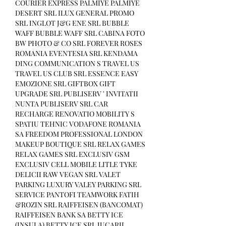
COURIER EXPRESS PALMIYE PALMIYE 
DESERT SRL ILUX GENERAL PROMO 
SRL INGLOT J&G ENE SRL BUBBLE 
WAFF BUBBLE WAFF SRL CABINA FOTO 
BW PHOTO & CO SRL FOREVER ROSES 
ROMANIA EVENTESIA SRL KENDAMA 
DING COMMUNICATION S TRAVEL US 
TRAVEL US CLUB SRL ESSENCE EASY 
EMOZIONE SRL GIFTBOX GIFT 
UPGRADE SRL PUBLISERV ' INVITATII 
NUNTA PUBLISERV SRL CAR 
RECHARGE RENOVATIO MOBILITY S 
SPATIU TEHNIC VODAFONE ROMANIA 
SA FREEDOM PROFESSIONAL LONDON 
MAKEUP BOUTIQUE SRL RELAX GAMES 
RELAX GAMES SRL EXCLUSIV GSM 
EXCLUSIV CELL MOBILE LITLE TYKE 
DELICII RAW VEGAN SRL VALET 
PARKING LUXURY VALEY PARKING SRL 
SERVICE PANTOFI TEAMWORK FATIH 
&ROZIN SRL RAIFFEISEN (BANCOMAT) 
RAIFFEISEN BANK SA BETTY ICE 
(INSULA) BETTY ICE SRL JUCARII 