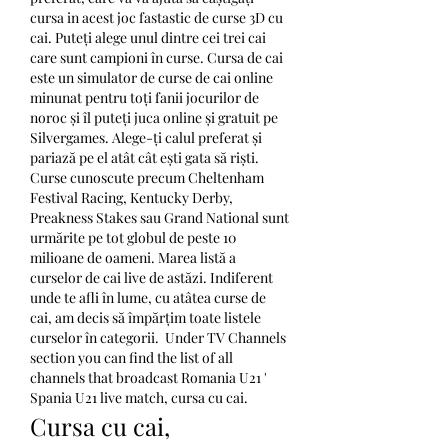
cursa in acest joc fastastic de curse 3D cu 
cai. Puteți alege unul dintre cei trei cai 
care sunt campioni în curse. Cursa de cai 
este un simulator de curse de cai online 
minunat pentru toți fanii jocurilor de 
noroc și îl puteți juca online și gratuit pe 
Silvergames. Alege-ți calul preferat și 
pariază pe el atât cât ești gata să riști. 
Curse cunoscute precum Cheltenham 
Festival Racing, Kentucky Derby, 
Preakness Stakes sau Grand National sunt 
urmărite pe tot globul de peste 10 
milioane de oameni. Marea listă a 
curselor de cai live de astăzi. Indiferent 
unde te afli în lume, cu atâtea curse de 
cai, am decis să împărțim toate listele 
curselor în categorii.  Under TV Channels 
section you can find the list of all 
channels that broadcast Romania U21 ' 
Spania U21 live match, cursa cu cai.
Cursa cu cai, 