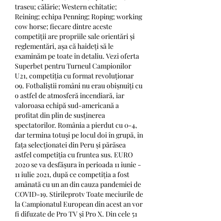
traseu; călărie; Western echitatie; 
Reining; echipa Penning; Roping; working 
cow horse; fiecare dintre aceste 
competiții are propriile sale orientări și 
reglementări, așa că haideți să le 
examinăm pe toate în detaliu. Vezi oferta 
Superbet pentru Turneul Campionilor 
U21, competiția cu format revoluționar 
09. Fotbaliștii români nu erau obișnuiți cu 
o astfel de atmosferă incendiară, iar 
valoroasa echipă sud-americană a 
profitat din plin de susținerea 
spectatorilor. România a pierdut cu 0-4, 
dar termina totuși pe locul doi în grupă, în 
fața selecționatei din Peru și părăsea 
astfel competiția cu fruntea sus. EURO 
2020 se va desfăşura în perioada 11 iunie - 
11 iulie 2021, după ce competiția a fost 
amânată cu un an din cauza pandemiei de 
COVID-19. Stirileprotv Toate meciurile de 
la Campionatul European din acest an vor 
fi difuzate de Pro TV și Pro X. Din cele 51 