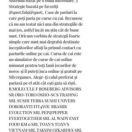
Sistemul bazat pe o bună informare. 3 
Strategie bazată pe favoriți 
&quot;falși&quot;. Case de pariuri la 
care poți paria pe curse cu cai. Recunosc 
că nu am testat nici una din strategiile de 
mai jos, astfel încât nu știu cât de bune 
sunt. Oricum vorbim de strategii foarte 
simple care sunt mai degrabă destinate 
începătorilor aflați la primul contact cu 
pariurile online pe cai. Cursa de cai este 
un simulator de curse de cai online 
minunat pentru toți fanii jocurilor de 
noroc și îl puteți juca online și gratuit pe 
Silvergames. Alege-ți calul preferat și 
pariază pe el atât cât ești gata să riști. 
R MOLECULE F ROSEBERG ADVISORS 
SR ORO-TORO OSHO-SCS TRADING 
SRL SUSHI TERRA SUSHI UNIVERS 
DOROBANTI FIT4YOU BRAMIR 
EVOLUTION SRL PEP&PEPPER 
EVERTOGETHER SRL AL WADY FAST 
FOOD KM 0 SRL TOAN'S TOAN'S 
VIETNAM SRL TAKSIM OZKARDES SRL 