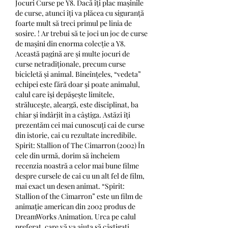
Jocuri Curse pe Y8. Dacă îți plac mașinile 
de curse, atunci îți va plăcea cu siguranță 
foarte mult să treci primul pe linia de 
sosire. ! Ar trebui să te joci un joc de curse 
de mașini din enorma colecție a Y8. 
Această pagină are și multe jocuri de 
curse netradiționale, precum curse 
bicicletă și animal. Bineînţeles, “vedeta” 
echipei este fără doar şi poate animalul, 
calul care îşi depăşeşte limitele, 
străluceşte, aleargă, este disciplinat, ba 
chiar şi îndârjit în a câştiga. Astăzi îți 
prezentăm cei mai cunoscuți cai de curse 
din istorie, cai cu rezultate incredibile. 
Spirit: Stallion of The Cimarron (2002) În 
cele din urmă, dorim să încheiem 
recenzia noastră a celor mai bune filme 
despre cursele de cai cu un alt fel de film, 
mai exact un desen animat. “Spirit: 
Stallion of the Cimarron” este un film de 
animație american din 2002 produs de 
DreamWorks Animation. Urca pe calul 
preferat, care vă va ajuta să câștigați 