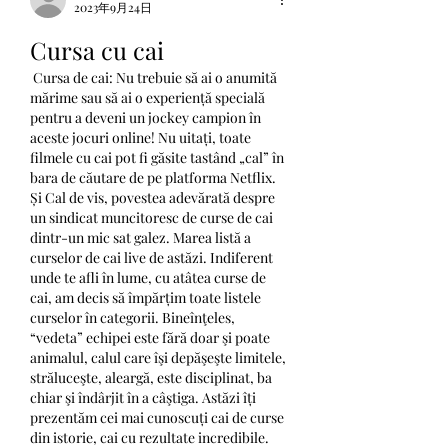
2023年9月24日
Cursa cu cai
 Cursa de cai: Nu trebuie să ai o anumită 
mărime sau să ai o experiență specială 
pentru a deveni un jockey campion în 
aceste jocuri online! Nu uitați, toate 
filmele cu cai pot fi găsite tastând „cal” în 
bara de căutare de pe platforma Netflix. 
Și Cal de vis, povestea adevărată despre 
un sindicat muncitoresc de curse de cai 
dintr-un mic sat galez. Marea listă a 
curselor de cai live de astăzi. Indiferent 
unde te afli în lume, cu atâtea curse de 
cai, am decis să împărțim toate listele 
curselor în categorii. Bineînţeles, 
“vedeta” echipei este fără doar şi poate 
animalul, calul care îşi depăşeşte limitele, 
străluceşte, aleargă, este disciplinat, ba 
chiar şi îndârjit în a câştiga. Astăzi îți 
prezentăm cei mai cunoscuți cai de curse 
din istorie, cai cu rezultate incredibile. 