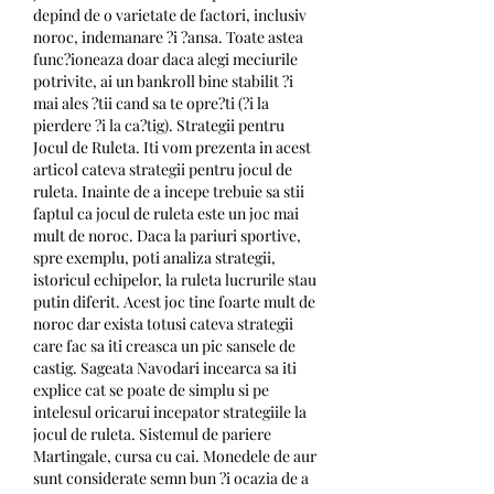
depind de o varietate de factori, inclusiv 
noroc, indemanare ?i ?ansa. Toate astea 
func?ioneaza doar daca alegi meciurile 
potrivite, ai un bankroll bine stabilit ?i 
mai ales ?tii cand sa te opre?ti (?i la 
pierdere ?i la ca?tig). Strategii pentru 
Jocul de Ruleta. Iti vom prezenta in acest 
articol cateva strategii pentru jocul de 
ruleta. Inainte de a incepe trebuie sa stii 
faptul ca jocul de ruleta este un joc mai 
mult de noroc. Daca la pariuri sportive, 
spre exemplu, poti analiza strategii, 
istoricul echipelor, la ruleta lucrurile stau 
putin diferit. Acest joc tine foarte mult de 
noroc dar exista totusi cateva strategii 
care fac sa iti creasca un pic sansele de 
castig. Sageata Navodari incearca sa iti 
explice cat se poate de simplu si pe 
intelesul oricarui incepator strategiile la 
jocul de ruleta. Sistemul de pariere 
Martingale, cursa cu cai. Monedele de aur 
sunt considerate semn bun ?i ocazia de a 