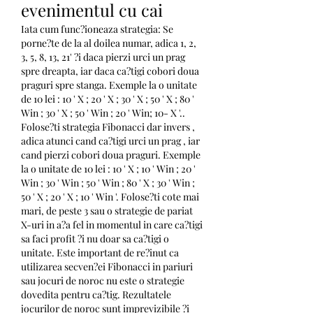
evenimentul cu cai
Iata cum func?ioneaza strategia: Se 
porne?te de la al doilea numar, adica 1, 2, 
3, 5, 8, 13, 21' ?i daca pierzi urci un prag 
spre dreapta, iar daca ca?tigi cobori doua 
praguri spre stanga. Exemple la o unitate 
de 10 lei : 10 ' X ; 20 ' X ; 30 ' X ; 50 ' X ; 80 ' 
Win ; 30 ' X ; 50 ' Win ; 20 ' Win; 10- X '.. 
Folose?ti strategia Fibonacci dar invers , 
adica atunci cand ca?tigi urci un prag , iar 
cand pierzi cobori doua praguri. Exemple 
la o unitate de 10 lei : 10 ' X ; 10 ' Win ; 20 ' 
Win ; 30 ' Win ; 50 ' Win ; 80 ' X ; 30 ' Win ; 
50 ' X ; 20 ' X ; 10 ' Win '. Folose?ti cote mai 
mari, de peste 3 sau o strategie de pariat 
X-uri in a?a fel in momentul in care ca?tigi 
sa faci profit ?i nu doar sa ca?tigi o 
unitate. Este important de re?inut ca 
utilizarea secven?ei Fibonacci in pariuri 
sau jocuri de noroc nu este o strategie 
dovedita pentru ca?tig. Rezultatele 
jocurilor de noroc sunt imprevizibile ?i 