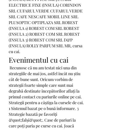
ELECTRICE FIXE (INSULA) CORINDON 
SRL CUFARUL VERDE CUFARUL VERDE 
SRL CAFE NESCAFE MOBIL LINE SRL 
PLUSOPTIC OPTIPLAZA SRL ROBEST 
(INSULA 1) ROBEST COM SRL ROBEST 
(INSULA 2) ROBEST COM SRL ROBEST 
(INSULA 3) ROBEST COM SRL D&P 
(INSULA) ROLLY PARFUM SRL MR, cursa 
cu cai.
Evenimentul cu cai
 Recunosc că nu am testat nici una din 
strategiile de mai jos, astfel încât nu știu 
cât de bune sunt. Oricum vorbim de 
strategii foarte simple care sunt mai 
degrabă destinate începătorilor aflați la 
primul contact cu pariurile online pe cai. 
Strategii pentru a câștiga la cursele de cai. 
1 Sistemul bazat pe o bună informare. 3 
Strategie bazată pe favoriți 
&quot;falși&quot;. Case de pariuri la 
care poți paria pe curse cu cai. Joacă 