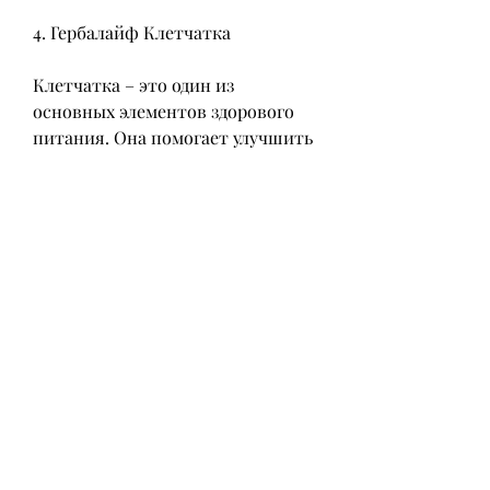
4. Гербалайф Клетчатка
Клетчатка – это один из 
основных элементов здорового 
питания. Она помогает улучшить 
перистальтику кишечника и 
сбросить лишний вес. Клетчатку 
от Гербалайф можно добавлять в 
любые блюда.
5. Гербалайф Термо Джетикс
Термо Джетикс – это добавка, 
когда организм нуждается в 
поддержке для быстрого 
восстановления.
Как правильно использовать 