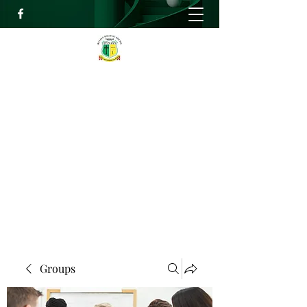
RELIEF HIGH ACADEMY
Faith, Knowledge and Power
info@reliefhighacademy.org
+233503429090
Get In Touch
Groups