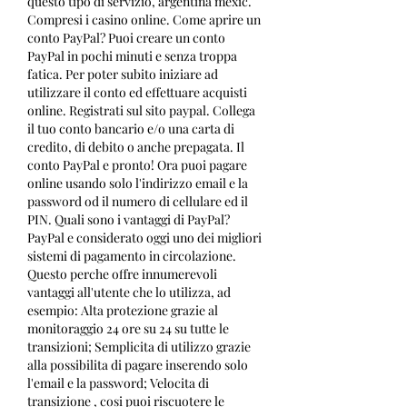
questo tipo di servizio, argentina mexic. 
Compresi i casino online. Come aprire un 
conto PayPal? Puoi creare un conto 
PayPal in pochi minuti e senza troppa 
fatica. Per poter subito iniziare ad 
utilizzare il conto ed effettuare acquisti 
online. Registrati sul sito paypal. Collega 
il tuo conto bancario e/o una carta di 
credito, di debito o anche prepagata. Il 
conto PayPal e pronto! Ora puoi pagare 
online usando solo l'indirizzo email e la 
password od il numero di cellulare ed il 
PIN. Quali sono i vantaggi di PayPal? 
PayPal e considerato oggi uno dei migliori 
sistemi di pagamento in circolazione. 
Questo perche offre innumerevoli 
vantaggi all'utente che lo utilizza, ad 
esempio: Alta protezione grazie al 
monitoraggio 24 ore su 24 su tutte le 
transizioni; Semplicita di utilizzo grazie 
alla possibilita di pagare inserendo solo 
l'email e la password; Velocita di 
transizione , cosi puoi riscuotere le 