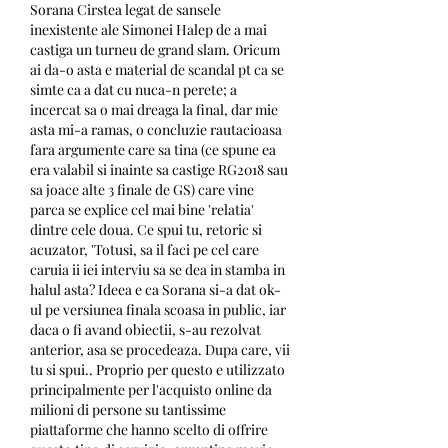
Sorana Cirstea legat de sansele 
inexistente ale Simonei Halep de a mai 
castiga un turneu de grand slam. Oricum 
ai da-o asta e material de scandal pt ca se 
simte ca a dat cu nuca-n perete; a 
incercat sa o mai dreaga la final, dar mie 
asta mi-a ramas, o concluzie rautacioasa 
fara argumente care sa tina (ce spune ea 
era valabil si inainte sa castige RG2018 sau 
sa joace alte 3 finale de GS) care vine 
parca se explice cel mai bine 'relatia' 
dintre cele doua. Ce spui tu, retoric si 
acuzator, 'Totusi, sa il faci pe cel care 
caruia ii iei interviu sa se dea in stamba in 
halul asta? Ideea e ca Sorana si-a dat ok-
ul pe versiunea finala scoasa in public, iar 
daca o fi avand obiectii, s-au rezolvat 
anterior, asa se procedeaza. Dupa care, vii 
tu si spui.. Proprio per questo e utilizzato 
principalmente per l'acquisto online da 
milioni di persone su tantissime 
piattaforme che hanno scelto di offrire 