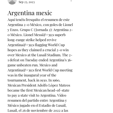
Sep 23, 2023
Argentina mexic
Aquí tenéis fresquito el resumen de este 
Argentina 2-0 México, con goles de Lionel 
y Enzo. Grupo C (Jornada 2): Argentina 2-
0 México. Lionel Messi&#39;s superb 
long-range strike helped revive 
Argentina&#39;s flagging World Cup 
hopes as they claimed a crucial 2-0 win 
over Mexico at the Lusail Stadium. The 2-
1 defeat on Tuesday ended Argentina’s 36-
game unbeaten run. Mexico and 
Argentina&#39;s first World Cup meeting 
was in the inaugural year of the 
tournament, back in 1930. In 1960, 
Mexican President Adolfo López Mateos 
became the first Mexican head-of-state 
to pay a state visit to Argentina. Vídeo 
resumen del partido entre Argentina y 
México jugado en el Estadio de Lusail, 
Lusail, el 26 de noviembre de 2022 a las 