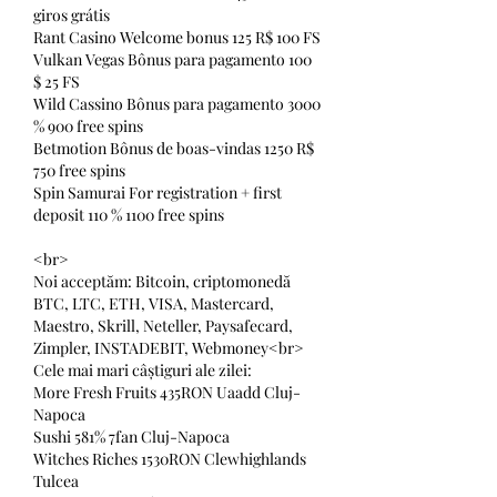
giros grátis
Rant Casino Welcome bonus 125 R$ 100 FS
Vulkan Vegas Bônus para pagamento 100 
$ 25 FS
Wild Cassino Bônus para pagamento 3000 
% 900 free spins
Betmotion Bônus de boas-vindas 1250 R$ 
750 free spins
Spin Samurai For registration + first 
deposit 110 % 1100 free spins
<br>
Noi acceptăm: Bitcoin, criptomonedă 
BTC, LTC, ETH, VISA, Mastercard, 
Maestro, Skrill, Neteller, Paysafecard, 
Zimpler, INSTADEBIT, Webmoney<br>
Cele mai mari câștiguri ale zilei:
More Fresh Fruits 435RON Uaadd Cluj-
Napoca 
Sushi 581% 7fan Cluj-Napoca 
Witches Riches 1530RON Clewhighlands 
Tulcea 