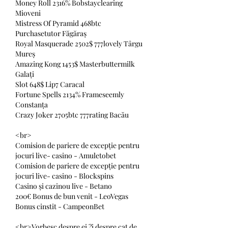
Money Roll 2316% Bobstayclearing 
Mioveni 
Mistress Of Pyramid 468btc 
Purchasetutor Făgăraș 
Royal Masquerade 2502$ 777lovely Târgu 
Mureș 
Amazing Kong 1453$ Masterbuttermilk 
Galați 
Slot 648$ Lip7 Caracal 
Fortune Spells 2134% Frameseemly 
Constanța 
Crazy Joker 2705btc 777rating Bacău 
<br>
Comision de pariere de excepție pentru 
jocuri live- casino - Amuletobet
Comision de pariere de excepție pentru 
jocuri live- casino - Blockspins
Casino și cazinou live - Betano
200€ Bonus de bun venit - LeoVegas
Bonus cinstit - CampeonBet
<br>Vorbesc despre ei ?i despre cat de 