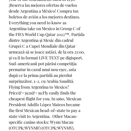
¡Reserva las mejores ofertas de vuelos 
desde Argentina a México! Compra tus 
boletos de avión a los mejores destinos. 
Everything you need to know as 
Argentina take on Mexico in Group C of 
the FIFA World Cup Qatar 2022™. Partida 
dintre Argentina și Mexic din cadrul 
Grupei C a Cupei Mondiale din Qatar 
urmează să se joace astăzi, de la ora 21:00, 
și va fi în format LIVE TEXT pe digisport. 
Sud-americanii pot părăsi competiția 
prematur în cazul unui nou eșec, asta 
după ce la prima partidă au pierdut 
surprinzător, 1-2, cu Arabia Saudită. 
Flying from Argentina to Mexico? 
Price&#39;n&#39;Fly easily finds the 
cheapest flight for you. In 1960, Mexican 
President Adolfo López Mateos became 
the first Mexican head-of-state to pay a 
state visit to Argentina.  Other Macau-
specific casino stocks: Wynn Macau 
(OTCPK:WYNMF) (OTCPK:WYNMY), 