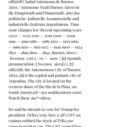
offiziell Ciudad Autónoma de Buenos 
Aires / Autonome Stadt Buenos Aires) ist 
die Hauptstadt und Primatstadt, also das 
politische, kulturelle, kommerzielle und 
industrielle Zentrum Argentiniens. Time 
zone changes for: Recent/upcoming years 
2020 — 2029 2010 — 2019 2000 — 2009 
1990 — 1999 1980 — 1989 1970 — 1979 1960 
— 1969 1950 — 1959 1925 — 1949 1900 — 1924 
1850 — 1899 1800 — 1849. Buenos Aires ( / 
ˌbweɪnəs ˈɛəriːz / or /- ˈaɪrɪs /; [6] Spanish 
pronunciation: [ˈbwenos ˈajɾes] i ), [7] 
officially the Autonomous City of Buenos 
Aires, [a] is the capital and primate city of 
Argentina. The city is located on the 
western shore of the Río de la Plata, on 
South America&#39;s southeastern coast. 
Watch these 360º videos. 
He said he intends to vote for Trump for 
president. Delta Corp: how a 28% GST on 
casinos robbed the stock of INR1,500 
crore in market cap. The GST council has 