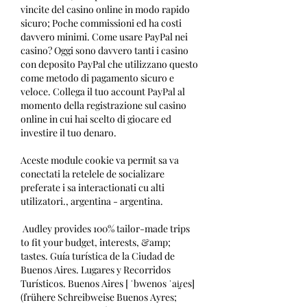
vincite del casino online in modo rapido 
sicuro; Poche commissioni ed ha costi 
davvero minimi. Come usare PayPal nei 
casino? Oggi sono davvero tanti i casino 
con deposito PayPal che utilizzano questo 
come metodo di pagamento sicuro e 
veloce. Collega il tuo account PayPal al 
momento della registrazione sul casino 
online in cui hai scelto di giocare ed 
investire il tuo denaro.
Aceste module cookie va permit sa va 
conectati la retelele de socializare 
preferate i sa interactionati cu alti 
utilizatori., argentina - argentina.
 Audley provides 100% tailor-made trips 
to fit your budget, interests, &amp; 
tastes. Guía turística de la Ciudad de 
Buenos Aires. Lugares y Recorridos 
Turísticos. Buenos Aires [ ˈbwenos ˈai̯ɾes] 
(frühere Schreibweise Buenos Ayres; 