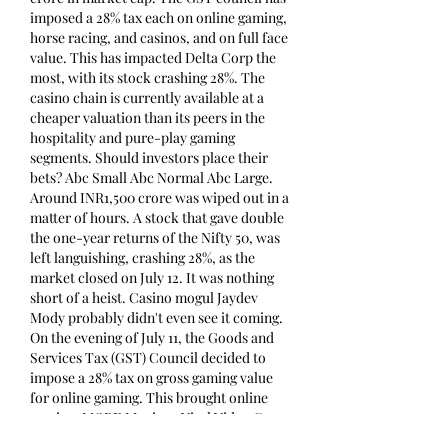
imposed a 28% tax each on online gaming, 
horse racing, and casinos, and on full face 
value. This has impacted Delta Corp the 
most, with its stock crashing 28%. The 
casino chain is currently available at a 
cheaper valuation than its peers in the 
hospitality and pure-play gaming 
segments. Should investors place their 
bets? Abc Small Abc Normal Abc Large. 
Around INR1,500 crore was wiped out in a 
matter of hours. A stock that gave double 
the one-year returns of the Nifty 50, was 
left languishing, crashing 28%, as the 
market closed on July 12. It was nothing 
short of a heist. Casino mogul Jaydev 
Mody probably didn't even see it coming. 
On the evening of July 11, the Goods and 
Services Tax (GST) Council decided to 
impose a 28% tax on gross gaming value 
for online gaming. This brought online 
gaming. MORE Manipur Viral Video Case 
Live Stock Market LIVE Updates How to 