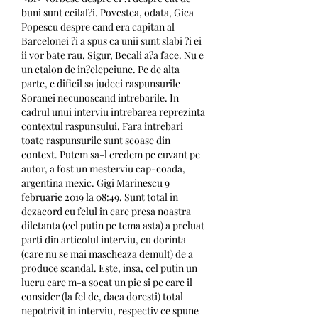
buni sunt ceilal?i. Povestea, odata, Gica 
Popescu despre cand era capitan al 
Barcelonei ?i a spus ca unii sunt slabi ?i ei 
ii vor bate rau. Sigur, Becali a?a face. Nu e 
un etalon de in?elepciune. Pe de alta 
parte, e dificil sa judeci raspunsurile 
Soranei necunoscand intrebarile. In 
cadrul unui interviu intrebarea reprezinta 
contextul raspunsului. Fara intrebari 
toate raspunsurile sunt scoase din 
context. Putem sa-l credem pe cuvant pe 
autor, a fost un mesterviu cap-coada, 
argentina mexic. Gigi Marinescu 9 
februarie 2019 la 08:49. Sunt total in 
dezacord cu felul in care presa noastra 
diletanta (cel putin pe tema asta) a preluat 
parti din articolul interviu, cu dorinta 
(care nu se mai mascheaza demult) de a 
produce scandal. Este, insa, cel putin un 
lucru care m-a socat un pic si pe care il 
consider (la fel de, daca doresti) total 
nepotrivit in interviu, respectiv ce spune 