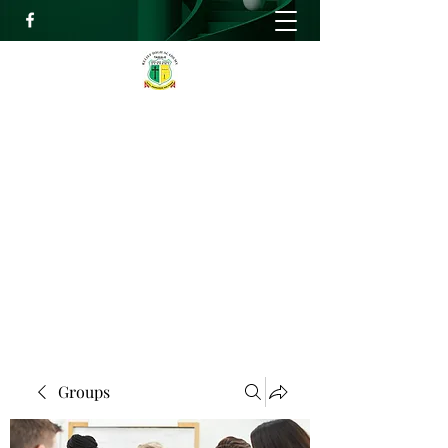
RELIEF HIGH ACADEMY
Faith, Knowledge and Power
info@reliefhighacademy.org
+233503429090
Get In Touch
Groups