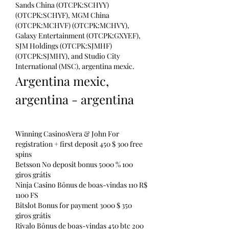
Sands China (OTCPK:SCHYY) 
(OTCPK:SCHYF), MGM China 
(OTCPK:MCHVF) (OTCPK:MCHVY), 
Galaxy Entertainment (OTCPK:GXYEF), 
SJM Holdings (OTCPK:SJMHF) 
(OTCPK:SJMHY), and Studio City 
International (MSC), argentina mexic.
Argentina mexic, 
argentina - argentina
Winning CasinosVera & John For 
registration + first deposit 450 $ 300 free 
spins
Betsson No deposit bonus 5000 % 100 
giros grátis
Ninja Casino Bônus de boas-vindas 110 R$ 
1100 FS
Bitslot Bonus for payment 3000 $ 350 
giros grátis
Rivalo Bônus de boas-vindas 450 btc 200 