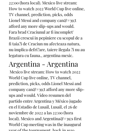
22:00 (hora local). Mexico live stream: 
How to watch 2022 World Cup live online, 
TV channel, prediction, picks, odds 
Lionel Messi and company can&#39;t 
afford any more slip-ups and would. 
Fara brad Craciunul ar fi incomplet' 
Brazii crescui in pepiniere cu scopul de a 
fi taia?i de Craciun nu afecteaza natura, 
nu implica defri?are, taiere ilegala ?i nu au 
legatura cu fauna., argentina mexic.
Argentina - Argentina
 Mexico live stream: How to watch 2022 
World Cup live online, TV channel, 
prediction, picks, odds Lionel Messi and 
company can&#39;t afford any more slip-
ups and would. Vídeo resumen del 
partido entre Argentina y México jugado 
en el Estadio de Lusail, Lusail, el 26 de 
noviembre de 2022 a las 22:00 (hora 
local). Mexico and Argentina&#39;s first 
World Cup meeting was in the inaugural 
year of the tournament, back in 1930. ️ 