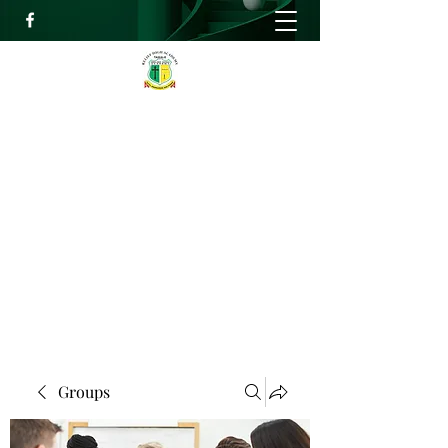
RELIEF HIGH ACADEMY
Faith, Knowledge and Power
info@reliefhighacademy.org
+233503429090
Get In Touch
Groups