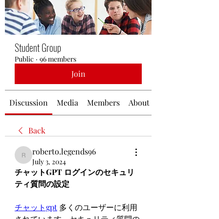
Student Group
Public
·
96 members
Join
Discussion
Media
Members
About
Back
roberto.legends96
roberto.legends96
July 3, 2024
チャットGPT ログインのセキュリ
ティ質問の設定
チャットgpt
 多くのユーザーに利用
されています。セキュリティ質問の