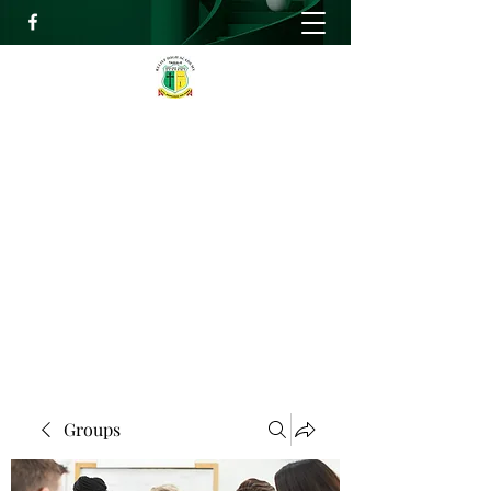
RELIEF HIGH ACADEMY
Faith, Knowledge and Power
info@reliefhighacademy.org
+233503429090
Get In Touch
Groups