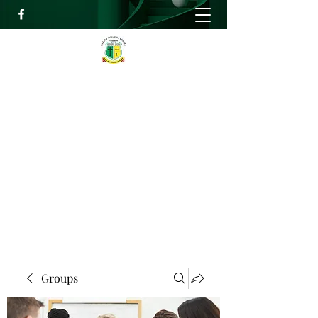
RELIEF HIGH ACADEMY
Faith, Knowledge and Power
info@reliefhighacademy.org
+233503429090
Get In Touch
Groups