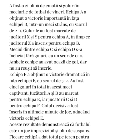
A fost o zi plină de emoții și goluri în 
meciurile de fotbal de vineri. Echipa A a 
obținut o victorie importantă în fața 
echipei B, într-un meci strâns, cu scorul 
de 2-1. Golurile au fost marcate de 
jucătorii X și Y pentru echipa A, în timp ce 
jucătorul Z a înscris pentru echipa B.
Meciul dintre echipa C și echipa D s-a 
încheiat fără goluri, cu un scor de 0-0. 
Ambele echipe au avut ocazii de gol, dar 
nu au reușit să înscrie.
Echipa E a obținut o victorie dramatică în 
fața echipei F, cu scorul de 3-2. Au fost 
cinci goluri în total în acest meci 
captivant. Jucătorii A și B au marcat 
pentru echipa E, iar jucătorii C și D 
pentru echipa F. Golul decisiv a fost 
înscris în ultimele minute de joc, aducând 
victoria echipei E.
Aceste rezultate demonstrează că fotbalul 
este un joc imprevizibil și plin de suspans. 
Fiecare echipă a dat totul pe teren pentru 