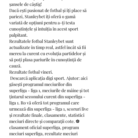
șansele de câștig!
Dacă ești pasionat de fotbal și îți place să 
pariezi, Stanleybet îți oferă o gamă 
variată de opțiuni pentru a-ți testa 
cunoștințele și intuiția în acest sport 
palpitant.
Rezultatele fotbal Stanleybet sunt 
actualizate în timp real, astfel încât să fii 
mereu la curent cu evoluția partidelor și 
să poți plasa pariurile în cunoștință de 
cauză.
Rezultate fotbal vineri.
 Descarcă aplicația digi sport. Ajutor: aici 
găseşti programul meciurilor din 
superliga - liga 1, meciurile de mâine şi tot 
ţintarul sezonului curent din superliga - 
liga 1. Ro vă oferă tot programul care 
urmează din superliga - liga 1, scoruri live 
şi rezultate finale, clasamente, statistici 
meciuri directe şi comparaţii cote. ⚽ 
clasament oficial superliga, program 
meciuri superliga, rezultate meciuri 