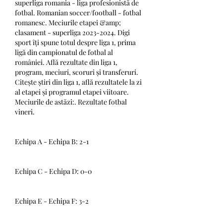
superliga romania - liga profesionistă de 
fotbal. Romanian soccer/football - fotbal 
romanesc. Meciurile etapei &amp; 
clasament - superliga 2023-2024. Digi 
sport îți spune totul despre liga 1, prima 
ligă din campionatul de fotbal al 
româniei. Află rezultate din liga 1, 
program, meciuri, scoruri și transferuri. 
Citește știri din liga 1, află rezultatele la zi 
al etapei și programul etapei viitoare. 
Meciurile de astăzi:. Rezultate fotbal 
vineri.
Echipa A - Echipa B: 2-1
Echipa C - Echipa D: 0-0
Echipa E - Echipa F: 3-2