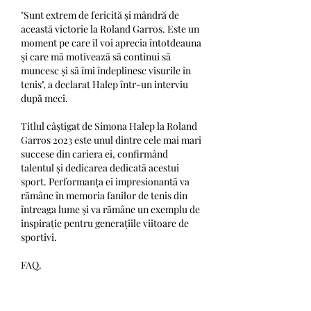
"Sunt extrem de fericită și mândră de 
această victorie la Roland Garros. Este un 
moment pe care îl voi aprecia întotdeauna 
și care mă motivează să continui să 
muncesc și să îmi îndeplinesc visurile în 
tenis", a declarat Halep într-un interviu 
după meci.
Titlul câștigat de Simona Halep la Roland 
Garros 2023 este unul dintre cele mai mari 
succese din cariera ei, confirmând 
talentul și dedicarea dedicată acestui 
sport. Performanța ei impresionantă va 
rămâne în memoria fanilor de tenis din 
întreaga lume și va rămâne un exemplu de 
inspirație pentru generațiile viitoare de 
sportivi.
FAQ.