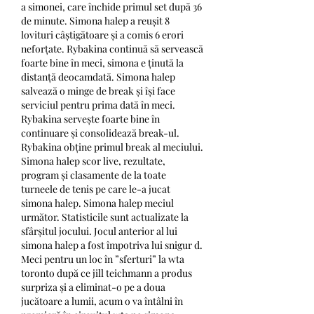
a simonei, care închide primul set după 36 
de minute. Simona halep a reușit 8 
lovituri câștigătoare și a comis 6 erori 
neforțate. Rybakina continuă să servească 
foarte bine în meci, simona e ținută la 
distanță deocamdată. Simona halep 
salvează o minge de break și își face 
serviciul pentru prima dată în meci. 
Rybakina servește foarte bine în 
continuare și consolidează break-ul. 
Rybakina obține primul break al meciului. 
Simona halep scor live, rezultate, 
program și clasamente de la toate 
turneele de tenis pe care le-a jucat 
simona halep. Simona halep meciul 
următor. Statisticile sunt actualizate la 
sfârșitul jocului. Jocul anterior al lui 
simona halep a fost împotriva lui snigur d. 
Meci pentru un loc în ”sferturi” la wta 
toronto după ce jill teichmann a produs 
surpriza și a eliminat-o pe a doua 
jucătoare a lumii, acum o va întâlni în 