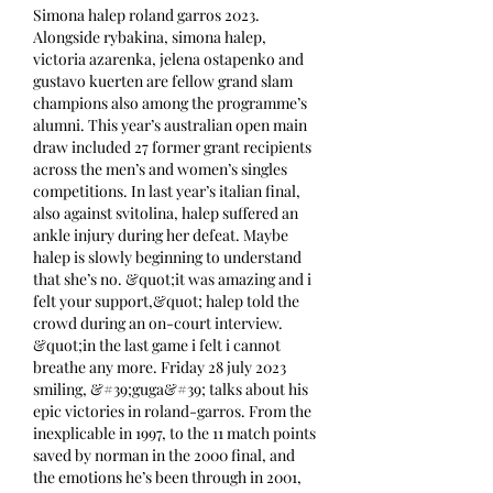
Simona halep roland garros 2023.
Alongside rybakina, simona halep, 
victoria azarenka, jelena ostapenko and 
gustavo kuerten are fellow grand slam 
champions also among the programme’s 
alumni. This year’s australian open main 
draw included 27 former grant recipients 
across the men’s and women’s singles 
competitions. In last year’s italian final, 
also against svitolina, halep suffered an 
ankle injury during her defeat. Maybe 
halep is slowly beginning to understand 
that she’s no. &quot;it was amazing and i 
felt your support,&quot; halep told the 
crowd during an on-court interview. 
&quot;in the last game i felt i cannot 
breathe any more. Friday 28 july 2023 
smiling, &#39;guga&#39; talks about his 
epic victories in roland-garros. From the 
inexplicable in 1997, to the 11 match points 
saved by norman in the 2000 final, and 
the emotions he’s been through in 2001, 