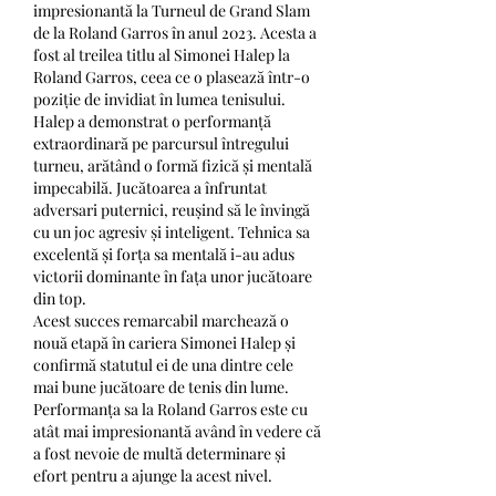
impresionantă la Turneul de Grand Slam 
de la Roland Garros în anul 2023. Acesta a 
fost al treilea titlu al Simonei Halep la 
Roland Garros, ceea ce o plasează într-o 
poziție de invidiat în lumea tenisului.
Halep a demonstrat o performanță 
extraordinară pe parcursul întregului 
turneu, arătând o formă fizică și mentală 
impecabilă. Jucătoarea a înfruntat 
adversari puternici, reușind să le învingă 
cu un joc agresiv și inteligent. Tehnica sa 
excelentă și forța sa mentală i-au adus 
victorii dominante în fața unor jucătoare 
din top.
Acest succes remarcabil marchează o 
nouă etapă în cariera Simonei Halep și 
confirmă statutul ei de una dintre cele 
mai bune jucătoare de tenis din lume. 
Performanța sa la Roland Garros este cu 
atât mai impresionantă având în vedere că 
a fost nevoie de multă determinare și 
efort pentru a ajunge la acest nivel.