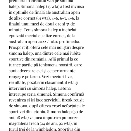
premieră în circuitul wta pe simona 
halep. Simona halep (15 wta) a fost învinsă 
în optimile de finală ale australian open 
de alize cornet (61 wta), 4-6, 6-3, 4-6, la 
finalul unui meci de două ore și 35 de 
minute. Tenis simona halep a încheiat 
epuizată meciul cu alize cornet, de la 
australian open 2022 / foto: profimedia. 
Prosport îți oferă cele mai noi știri despre 
simona halep, una dintre cele mai iubite 
sportive din românia. Află primul la ce 
turnee participă tenismena noastră, care 
sunt adversarele ei și ce performanțe 
reușește pe teren. Vezi meciuri live, 
rezultate, poziția în clasamentul wta și 
interviuri cu simona halep. Letona 
întrerupe seria simonei. Simona confirmă 
revenirea și își face serviciul. Break reușit 
de simona, după câteva erori neforțate ale 
sportivei din letonia. Simona halep (30 de 
ani, 18 wta) va juca împotriva polonezei 
magdalena frech (24 de ani, 92 wta), în 
turul trei de la wimbledon. Sportiva din 