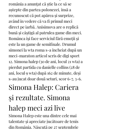
românia a anunțat că știe la ce să se 
aștepte din partea polonezei, însă a 
recunoscut că pot apărea și surprize, 
având în vedere că va fi primul meci 
direct pe iarbă. Anisimova are o replică 
bună și câștigă al patrulea game din meci. 
Românca își face serviciul fără emoții și 
este la un game de semifinale. Drumul 
simonei la wta roma s-a încheiat după un 
meci-maraton articol scris de digi sport 
12. Simona halep (30 de ani, locul 21 wta) a 
pierdut partida cu danielle collins (28 de 
ani, locul 9 wta) după 162 de minute, deși 
s-au jucat doar două seturi, scor 6-7, 3-6. 
Simona Halep: Cariera 
și rezultate. Simona 
halep meci azi live
Simona Halep este una dintre cele mai 
talentate și apreciate jucătoare de tenis 
din România. Născută pe 27 septembrie 