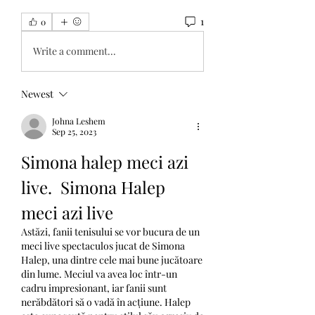
1
0
Write a comment...
Newest
Johna Leshem
Sep 25, 2023
Simona halep meci azi 
live.  Simona Halep 
meci azi live 
Astăzi, fanii tenisului se vor bucura de un 
meci live spectaculos jucat de Simona 
Halep, una dintre cele mai bune jucătoare 
din lume. Meciul va avea loc într-un 
cadru impresionant, iar fanii sunt 
nerăbdători să o vadă în acțiune. Halep 