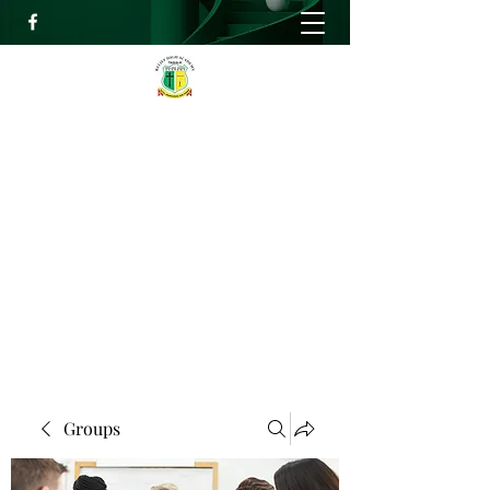
RELIEF HIGH ACADEMY
Faith, Knowledge and Power
info@reliefhighacademy.org
+233503429090
Get In Touch
Groups