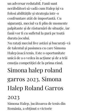
un adversar redutabil. Fanii sunt 
nerăbdători să vadă cum Halep își va 
folosi abilitățile și strategia într-o 
confruntare atât de importantă. Cu 
siguranță, meciul va fi plin de momente 
palpitante și de răsturnări de situație, iar 
fanii vor fi cu sufletul la gură pe toată 
durata jocului.
Nu ratați meciul live astăzi și bucurați-vă 
de talentul și pasiunea cu care Simona 
Halep joacă tenis. Este o oportunitate 
unică de a o vedea în acțiune și de a trăi 
emoția competiției de la prima rând.
Simona halep roland 
garros 2023. Simona 
Halep Roland Garros 
2023
Simona Halep, jucătoarea de tenis din 
România, a obținut o victorie 