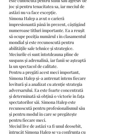
este cunoscută pentru stilul său agresiv de 
joc și pentru tenacitatea sa, iar meciul de 
astăzi nu va face excepție.
Simona Halep a avut o carieră 
impresionantă până în prezent, câștigând 
numeroase titluri importante. Ea a reușit 
să ocupe poziția numărul 1 în clasamentul 
mondial și este recunoscută pentru 
abilitățile sale tehnice și strategice. 
Meciurile ei sunt întotdeauna pline de 
suspans și adrenalină, iar fanii se așteaptă 
la un spectacol de calitate.
Pentru a pregăti acest meci important, 
Simona Halep și-a antrenat intens fiecare 
lovitură și a analizat cu atenție strategia 
adversarului. Ea este foarte concentrată 
și determinată să obțină o victorie în fața 
spectatorilor săi. Simona Halep este 
recunoscută pentru profesionalismul său 
și pentru modul în care se pregătește 
pentru fiecare meci.
Meciul live de astăzi va fi unul deosebit, 
întrucât Simona Halep se va confrunta cu 