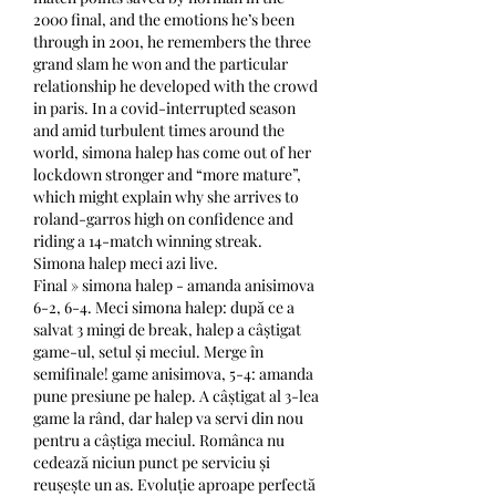
2000 final, and the emotions he’s been 
through in 2001, he remembers the three 
grand slam he won and the particular 
relationship he developed with the crowd 
in paris. In a covid-interrupted season 
and amid turbulent times around the 
world, simona halep has come out of her 
lockdown stronger and “more mature”, 
which might explain why she arrives to 
roland-garros high on confidence and 
riding a 14-match winning streak. 
Simona halep meci azi live.
Final » simona halep - amanda anisimova 
6-2, 6-4. Meci simona halep: după ce a 
salvat 3 mingi de break, halep a câștigat 
game-ul, setul și meciul. Merge în 
semifinale! game anisimova, 5-4: amanda 
pune presiune pe halep. A câștigat al 3-lea 
game la rând, dar halep va servi din nou 
pentru a câștiga meciul. Românca nu 
cedează niciun punct pe serviciu și 
reușește un as. Evoluție aproape perfectă 