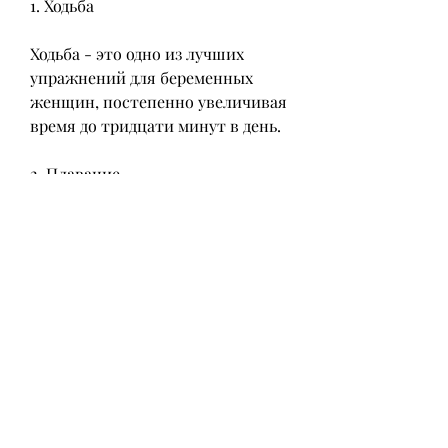
1. Ходьба
Ходьба - это одно из лучших 
упражнений для беременных 
женщин, постепенно увеличивая 
время до тридцати минут в день.
2. Плавание
Плавание - это отличный способ 
укрепления мышц и улучшения 
кровообращения. В воде вы 
можете снизить давление на 
суставы, которые помогут вам 
выполнить подходящие 
упражнения.
4. Упражнения на растяжку