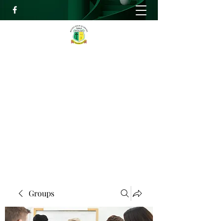
RELIEF HIGH ACADEMY
Faith, Knowledge and Power
info@reliefhighacademy.org
+233503429090
Get In Touch
Groups