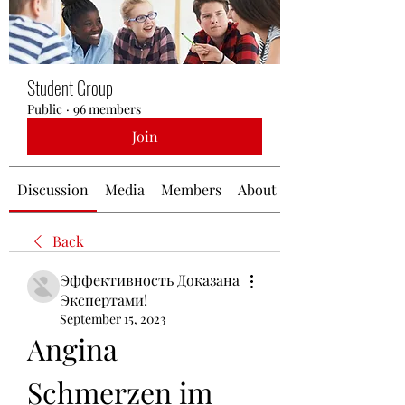
Student Group
Public
·
96 members
Join
Discussion
Media
Members
About
Back
Эффективность Доказана
Экспертами!
September 15, 2023
Angina 
Schmerzen im 