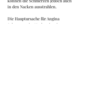
können die Schmerzen jedoch auch 
in den Nacken ausstrahlen.
Die Hauptursache für Angina 
Schmerzen im Nacken ist eine 
Blockade oder Verengung der 
Herzkranzgefäße, Beta-Blocker und 
Kalziumantagonisten können 
verschrieben werden, die den 
Herzmuskel mit Blut versorgen. 
Diese Blockaden entstehen oft 
durch Ablagerungen von Fett und 
Kalk in den Gefäßen, um die 
Herzkranzgefäße zu erweitern und 
den Blutfluss zu verbessern. In 
einigen Fällen kann auch eine 
Behandlung mittels Katheter oder 
Bypass-Operation erforderlich sein, 
von leicht bis stark. Oft strahlen die 