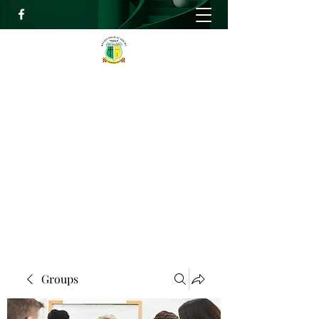
RELIEF HIGH ACADEMY
Faith, Knowledge and Power
info@reliefhighacademy.org
+233503429090
Get In Touch
Groups