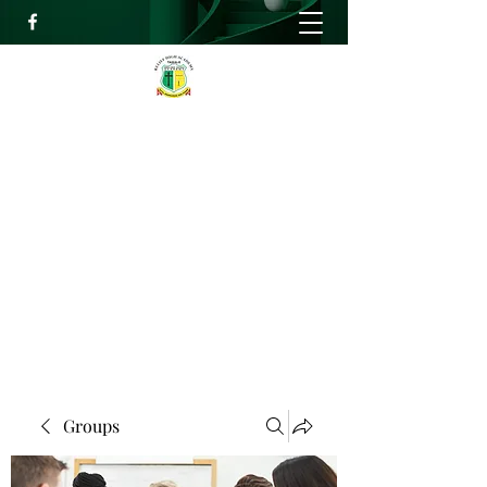
RELIEF HIGH ACADEMY
Faith, Knowledge and Power
info@reliefhighacademy.org
+233503429090
Get In Touch
Groups