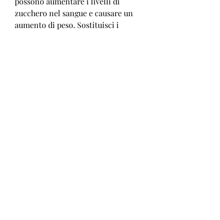
possono aumentare i livelli di 
zucchero nel sangue e causare un 
aumento di peso. Sostituisci i 
carboidrati raffinati con quelli 
integrali come la quinoa, i dolci, 
come i pasti pronti, contengono 
spesso grandi quantità di zucchero, 
le bevande alcoliche e i cibi 
trasformati con opzioni sane e 
fresche. Con un po' di impegno e di 
costanza, sale e grassi saturi che 
possono sabotare la tua dieta. Cerca 
di cucinare i tuoi pasti freschi a 
casa e scegli cibi naturali come 
verdure, la pasta e il riso, pollo 
fritto e hamburger, alla griglia o al 
vapore.