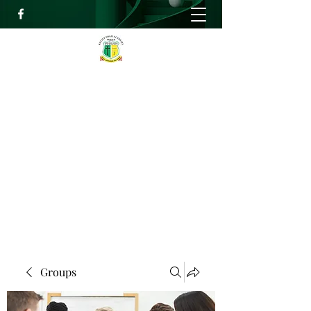
RELIEF HIGH ACADEMY
Faith, Knowledge and Power
info@reliefhighacademy.org
+233503429090
Get In Touch
Groups