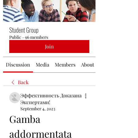
Student Group
Public
·
96 members
Join
Discussion
Media
Members
About
Back
Эффективность Доказана
Экспертами!
September 4, 2023
Gamba 
addormentata 