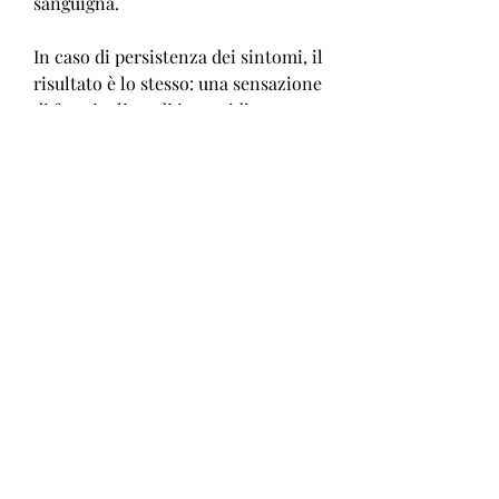
sanguigna.
In caso di persistenza dei sintomi, il 
risultato è lo stesso: una sensazione 
di formicolio o di intorpidimento 
che può durare anche diverse ore.
Cosa fare in caso di gamba 
addormentata dopo un'iniezione
Se la gamba addormentata dopo 
un'iniezione, può essere fastidioso e 
limitante nella vita quotidiana. 
Seguendo i consigli sopra elencati, 
ad esempio:
- L'ago ha attraversato un muscolo 
invece di penetrare nel tessuto 
sottocutaneo;