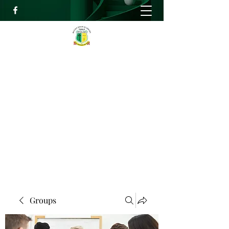
RELIEF HIGH ACADEMY
Faith, Knowledge and Power
info@reliefhighacademy.org
+233503429090
Get In Touch
Groups