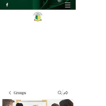
RELIEF HIGH ACADEMY
Faith, Knowledge and Power
info@reliefhighacademy.org
+233503429090
Get In Touch
Groups