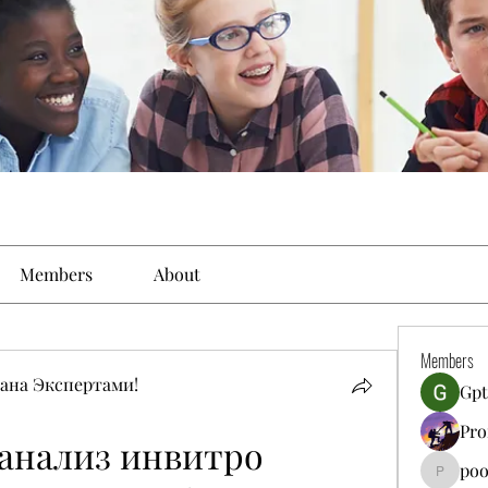
Members
About
Members
ана Экспертами!
Gpt
Pro
анализ инвитро
poo
poojatya