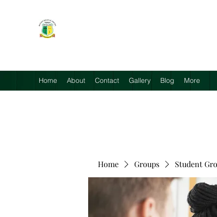
RELIEF HIGH ACADEMY
Faith, Knowledge and Power
Home
About
Contact
Gallery
Blog
More
Home
Groups
Student Gr