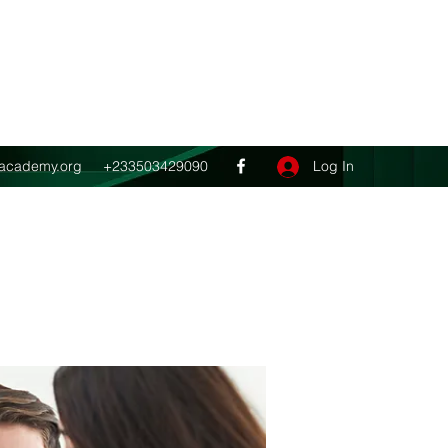
Get In Touch
ghacademy.org
+233503429090
Log In