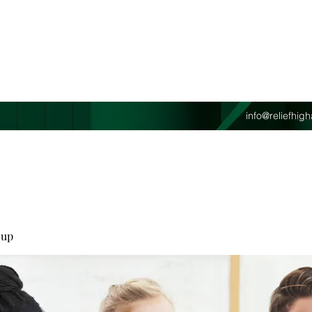
info@reliefhi
oup