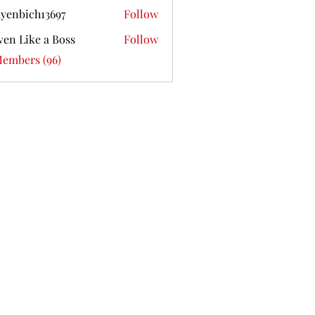
yenbich13697
Follow
ich13697
ven Like a Boss
Follow
Members (96)