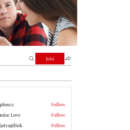
Join
plus02
Follow
mise Love
Follow
jatyagilink
Follow
gilink